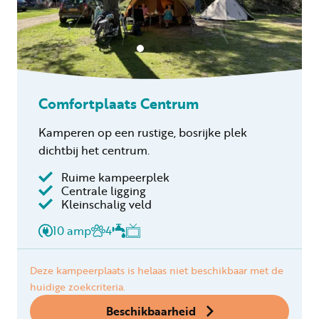
Comfortplaats Centrum
Kamperen op een rustige, bosrijke plek
dichtbij het centrum.
Ruime kampeerplek
Centrale ligging
Kleinschalig veld
10 amp
4
Deze kampeerplaats is helaas niet beschikbaar met de
huidige zoekcriteria.
Beschikbaarheid