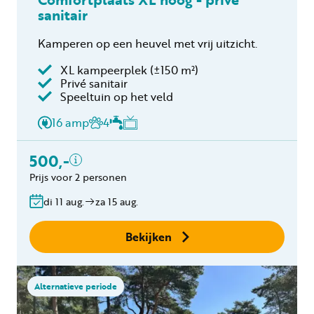
sanitair
Kamperen op een heuvel met vrij uitzicht.
XL kampeerplek (±150 m²)
Privé sanitair
Inclusief
Speeltuin op het veld
2 personen
16 amp
4
Privé sanitair
Verblijfskosten
500,-
Toeristenbelasting
Prijs voor 2 personen
Gratis annuleren
binnen 24 uur
di 11 aug.
za 15 aug.
Geen boekingskosten
Bekijken
Alternatieve periode