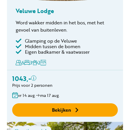
Veluwe Lodge
Word wakker midden in het bos, met het
gevoel van buitenleven.
Glamping op de Veluwe
Inclusief
Midden tussen de bomen
Eigen badkamer & vaatwasser
Verblijfskosten
6
3
2
Bedlinnen
Toeristenbelasting
1043,-
Keukendoekenpakket
Eindschoonmaak
Prijs voor 2 personen
Gratis annuleren
vr 14 aug.
ma 17 aug.
binnen 24 uur
Geen boekingskosten
Bekijken