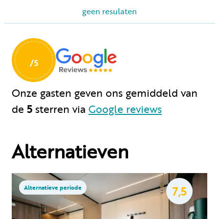
geen resulaten
Huren
Particulier huren
Onze gasten geven ons gemiddeld
van
de
5
sterren via
Google reviews
+31 (0) 577 411 283
Alternatieven
Gastinformatie
Contact
Werken bij
Alternatieve periode
7,5
Mijn Samoza