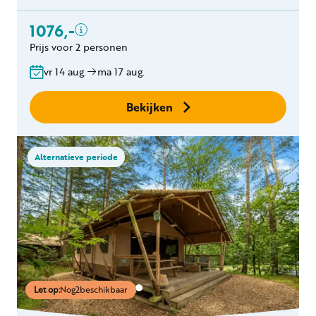
Eindschoonmaak
Toeslag schoonmaak
1076,-
hond(en)
Prijs voor 2 personen
Bedlinnen
Gratis annuleren
vr 14 aug.
ma 17 aug.
binnen 24 uur
Geen boekingskosten
Bekijken
Alternatieve periode
Let op:
Nog
2
beschikbaar