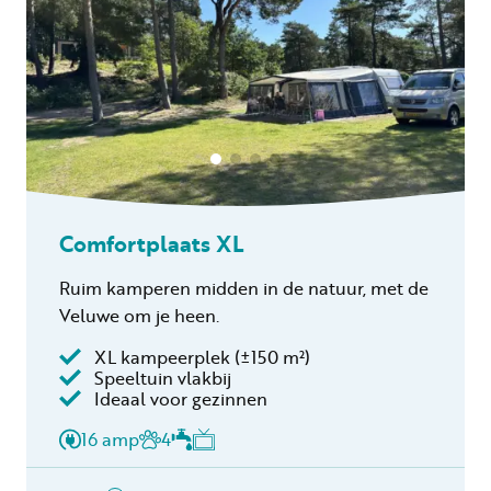
Comfortplaats XL
Ruim kamperen midden in de natuur, met de
Veluwe om je heen.
XL kampeerplek
(±150 m²)
Speeltuin vlakbij
Inclusief
Ideaal voor gezinnen
2 personen
16 amp
4
Verblijfskosten
Toeristenbelasting