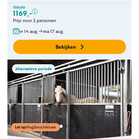
Toeristenbelasting
1536,50
Keukendoekenpakket
1169,-
Eindschoonmaak
Prijs voor 2 personen
Gratis annuleren
vr 14 aug.
ma 17 aug.
binnen 24 uur
Geen boekingskosten
Bekijken
Alternatieve periode
Let op:
Nog
2
beschikbaar