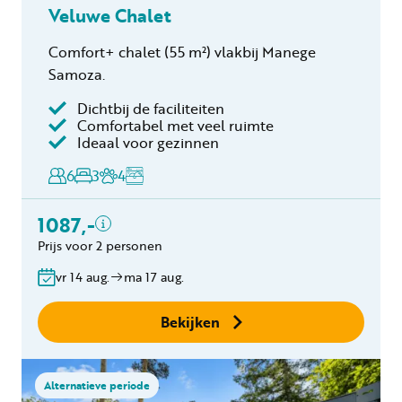
Veluwe Chalet
Comfort+ chalet (55 m²) vlakbij Manege
Samoza.
Dichtbij de faciliteiten
Inclusief
Comfortabel met veel ruimte
Ideaal voor gezinnen
Verblijfskosten
6
3
4
Bedlinnen
Toeristenbelasting
1087,-
Keukendoekenpakket
Eindschoonmaak
Prijs voor 2 personen
Gratis annuleren
vr 14 aug.
ma 17 aug.
binnen 24 uur
Geen boekingskosten
Bekijken
Alternatieve periode