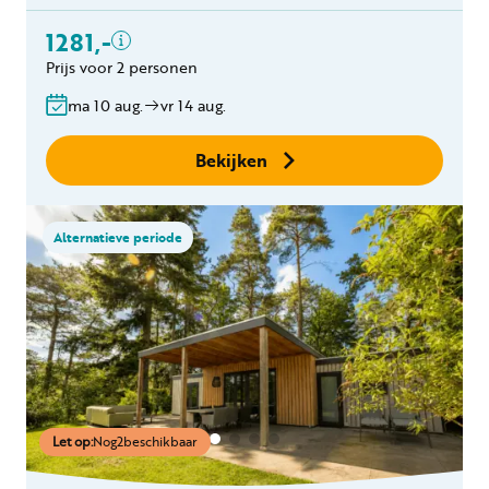
pakket per persoon (2
1281,-
handdoeken en 1 badlaken)
Eindschoonmaak
Prijs voor 2 personen
Bedlinnen
ma 10 aug.
vr 14 aug.
Gratis annuleren
binnen 24 uur
Bekijken
Geen boekingskosten
Alternatieve periode
Let op:
Nog
2
beschikbaar