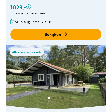
Toeslag schoonmaak
1023,-
hond(en)
Prijs voor 2 personen
Bedlinnen
Gratis annuleren
vr 14 aug.
ma 17 aug.
binnen 24 uur
Geen boekingskosten
Bekijken
Alternatieve periode