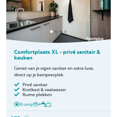
Comfortplaats XL - privé sanitair &
keuken
Geniet van je eigen sanitair en extra luxe,
direct op je kampeerplek.
Privé sanitair
Inclusief
Koelkast & vaatwasser
Ruime plekken
2 personen
Privé sanitair
16 amp
4
Verblijfskosten
Toeristenbelasting