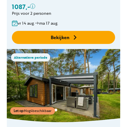
Toeslag schoonmaak
1087,-
hond(en)
Prijs voor 2 personen
Bedlinnen
Gratis annuleren
vr 14 aug.
ma 17 aug.
binnen 24 uur
Geen boekingskosten
Bekijken
Alternatieve periode
Let op:
Nog
4
beschikbaar