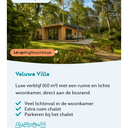
Let op:
Nog
3
beschikbaar
Veluwe Villa
Luxe verblijf
(60 m²)
met een ruime en lichte
woonkamer, direct aan de bosrand.
Veel lichtinval in de woonkamer
Inclusief
Extra ruim chalet
Parkeren bij het chalet
Toeristenbelasting
Keukendoekenpakket
6
3
4