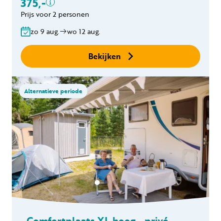
375,-
Brog toegangssleutel
Prijs voor 2 personen
€20,-
Gratis annuleren
zo 9 aug.
wo 12 aug.
binnen 24 uur
Geen boekingskosten
Bekijken
Alternatieve periode
Comfortplaats XL hoog - privé