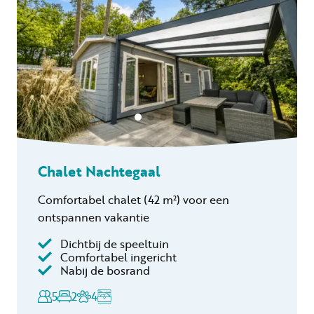
Chalet Nachtegaal
Comfortabel chalet
(42 m²)
voor een
ontspannen vakantie
Dichtbij de speeltuin
Inclusief
Comfortabel ingericht
Nabij de bosrand
Toeristenbelasting
Keukendoekenpakket
5
2
4
Eindschoonmaak