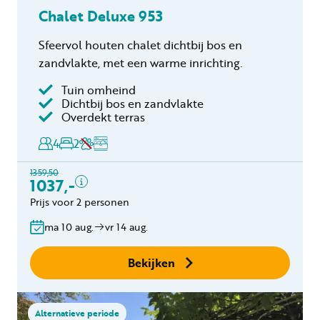
Chalet Deluxe 953
Sfeervol houten chalet dichtbij bos en
zandvlakte, met een warme inrichting.
Tuin omheind
Inclusief
Dichtbij bos en zandvlakte
Overdekt terras
Verblijfskosten
4
2
Bedlinnen
Toeristenbelasting
1359,50
Keukendoekenpakket
1037,-
Eindschoonmaak
Prijs voor 2 personen
Gratis annuleren
ma 10 aug.
vr 14 aug.
binnen 24 uur
Geen boekingskosten
Bekijken
Alternatieve periode