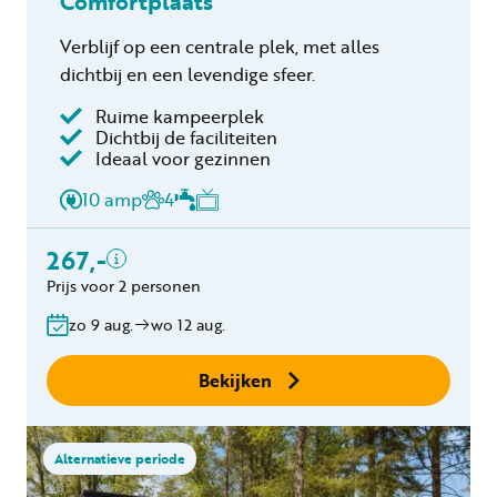
Comfortplaats
Verblijf op een centrale plek, met alles
dichtbij en een levendige sfeer.
Ruime kampeerplek
Dichtbij de faciliteiten
Inclusief
Ideaal voor gezinnen
2 personen
10 amp
4
Verblijfskosten
Toeristenbelasting
267,-
Gratis annuleren
Prijs voor 2 personen
binnen 24 uur
zo 9 aug.
wo 12 aug.
Geen boekingskosten
Bekijken
Alternatieve periode