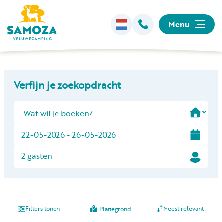
Menu
Overnachten
+
Verfijn je zoekopdracht
−
Faciliteiten
Animatie
Omgeving
2 gasten
Informatie
Filters tonen
Meest relevant
Plattegrond
Kamperen