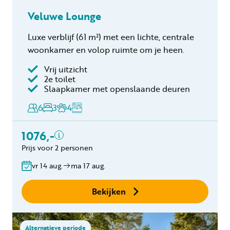
Veluwe Lounge
Luxe verblijf (61 m²) met een lichte, centrale
woonkamer en volop ruimte om je heen.
Vrij uitzicht
Inclusief
2e toilet
Slaapkamer met openslaande deuren
Toeristenbelasting
Keukendoekenpakket
6
3
4
Eindschoonmaak
Toeslag schoonmaak
1076,-
hond(en)
Prijs voor 2 personen
Bedlinnen
Gratis annuleren
vr 14 aug.
ma 17 aug.
binnen 24 uur
Geen boekingskosten
Bekijken
Alternatieve periode