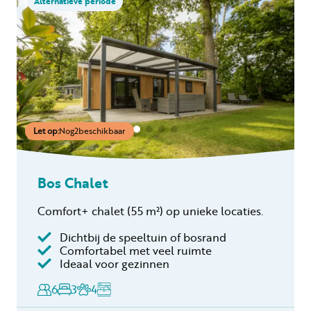
Alternatieve periode
Let op:
Nog
2
beschikbaar
Bos Chalet
Comfort+ chalet
(55 m²)
op unieke locaties.
Dichtbij de speeltuin of bosrand
Inclusief
Comfortabel met veel ruimte
Ideaal voor gezinnen
Toeristenbelasting
Keukendoekenpakket
6
3
4
Eindschoonmaak