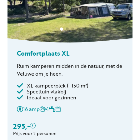
Comfortplaats XL
Ruim kamperen midden in de natuur, met de
Veluwe om je heen.
XL kampeerplek
(±150 m²)
Speeltuin vlakbij
Inclusief
Ideaal voor gezinnen
2 personen
16 amp
4
Verblijfskosten
Toeristenbelasting
295,-
Gratis annuleren
Prijs voor 2 personen
binnen 24 uur