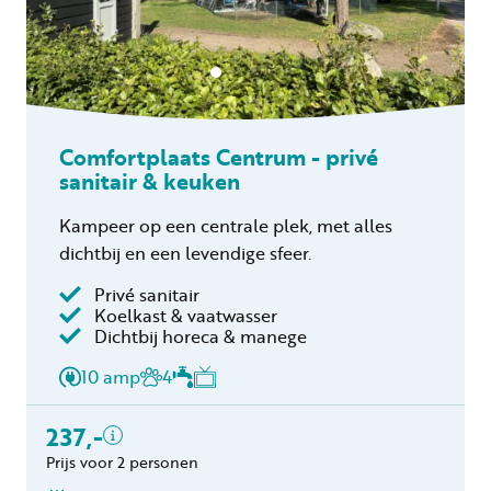
Comfortplaats Centrum - privé
sanitair & keuken
Kampeer op een centrale plek, met alles
dichtbij en een levendige sfeer.
Privé sanitair
Koelkast & vaatwasser
Inclusief
Dichtbij horeca & manege
2 personen
10 amp
4
Privé sanitair
Verblijfskosten
237,-
Toeristenbelasting
Prijs voor 2 personen
Gratis annuleren
binnen 24 uur