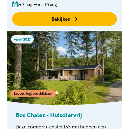
Gratis annuleren
vr 7 aug.
ma 10 aug.
binnen 24 uur
Geen boekingskosten
Bekijken
vanaf 2027
Let op:
Nog
5
beschikbaar
Bos Chalet - Huisdiervrij
Deze comfort+ chalet
(55 m²)
hebben een