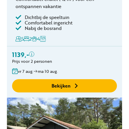
ontspannen vakantie
Dichtbij de speeltuin
Inclusief
Comfortabel ingericht
Nabij de bosrand
Toeristenbelasting
Keukendoekenpakket
5
2
4
Eindschoonmaak
Toeslag schoonmaak
1139,-
hond(en)
Prijs voor 2 personen
Bedlinnen
Gratis annuleren
vr 7 aug.
ma 10 aug.
binnen 24 uur
Geen boekingskosten
Bekijken