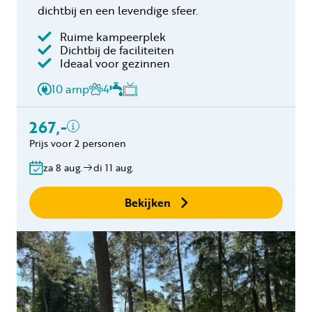
dichtbij en een levendige sfeer.
Ruime kampeerplek
Dichtbij de faciliteiten
Inclusief
Ideaal voor gezinnen
2 personen
10 amp
4
Verblijfskosten
Toeristenbelasting
267,-
Gratis annuleren
Prijs voor 2 personen
binnen 24 uur
za 8 aug.
di 11 aug.
Geen boekingskosten
Bekijken