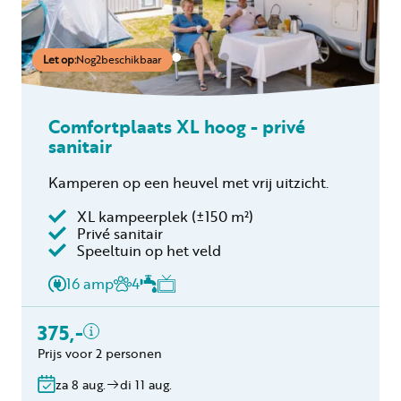
Let op:
Nog
2
beschikbaar
Comfortplaats XL hoog - privé
sanitair
Kamperen op een heuvel met vrij uitzicht.
XL kampeerplek (±150 m²)
Privé sanitair
Inclusief
Speeltuin op het veld
2 personen
16 amp
4
Privé sanitair
Verblijfskosten
375,-
Toeristenbelasting
Prijs voor 2 personen
Gratis annuleren
binnen 24 uur
za 8 aug.
di 11 aug.
Geen boekingskosten