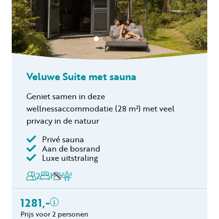
Veluwe Suite met sauna
Geniet samen in deze
wellnessaccommodatie (28 m²) met veel
privacy in de natuur
Inclusief
Privé sauna
Aan de bosrand
Toeristenbelasting
Luxe uitstraling
Keukendoekenpakket
2
1
Badhanddoeken
pakket per persoon (2
1281,-
handdoeken en 1 badlaken)
Eindschoonmaak
Prijs voor 2 personen