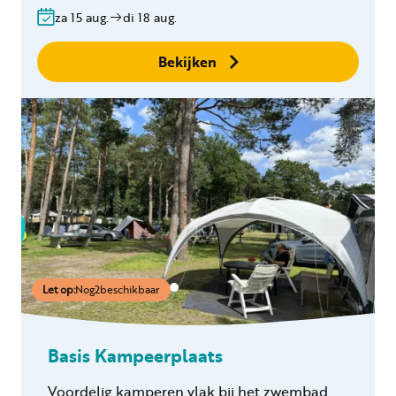
za 15 aug.
di 18 aug.
Geen boekingskosten
Bekijken
Let op:
Nog
2
beschikbaar
Basis Kampeerplaats
Voordelig kamperen vlak bij het zwembad.