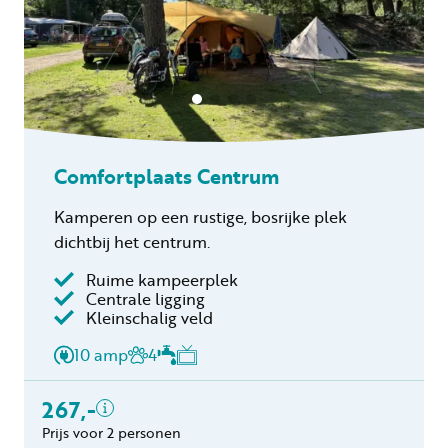
Comfortplaats Centrum
Kamperen op een rustige, bosrijke plek
dichtbij het centrum.
Ruime kampeerplek
Centrale ligging
Inclusief
Kleinschalig veld
2 personen
10 amp
4
Verblijfskosten
Toeristenbelasting
267,-
Gratis annuleren
Prijs voor 2 personen
binnen 24 uur