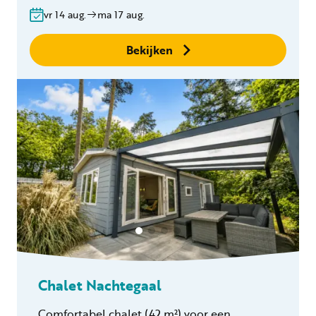
Gratis annuleren
vr 14 aug.
ma 17 aug.
binnen 24 uur
Geen boekingskosten
Bekijken
Chalet Nachtegaal
Comfortabel chalet
(42 m²)
voor een