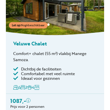
Let op:
Nog
4
beschikbaar
Veluwe Chalet
Comfort+ chalet (55 m²) vlakbij Manege
Samoza.
Dichtbij de faciliteiten
Inclusief
Comfortabel met veel ruimte
Ideaal voor gezinnen
Verblijfskosten
6
3
4
Bedlinnen
Toeristenbelasting
1087,-
Keukendoekenpakket
Eindschoonmaak
Prijs voor 2 personen