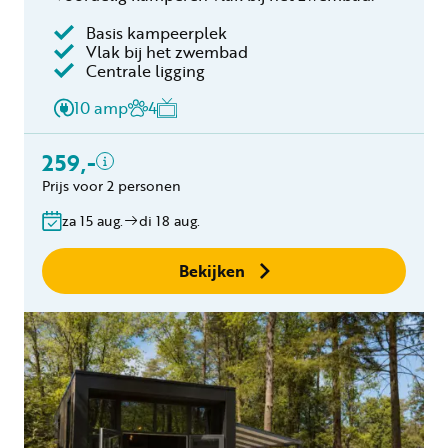
Basis kampeerplek
Vlak bij het zwembad
Inclusief
Centrale ligging
2 personen
10 amp
4
Verblijfskosten
Toeristenbelasting
259,-
Gratis annuleren
Prijs voor 2 personen
binnen 24 uur
za 15 aug.
di 18 aug.
Geen boekingskosten
Bekijken