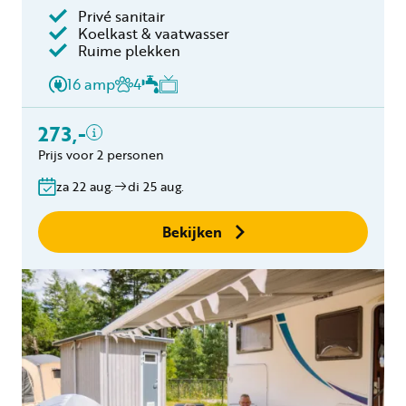
Privé sanitair
Inclusief
Koelkast & vaatwasser
Ruime plekken
2 personen
Privé sanitair
16 amp
4
Verblijfskosten
Toeristenbelasting
273,-
Brog toegangssleutel
Prijs voor 2 personen
€20,-
Gratis annuleren
za 22 aug.
di 25 aug.
binnen 24 uur
Geen boekingskosten
Bekijken