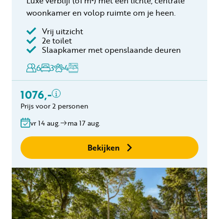
Luxe verblijf (61 m²) met een lichte, centrale
woonkamer en volop ruimte om je heen.
Vrij uitzicht
Inclusief
2e toilet
Slaapkamer met openslaande deuren
Toeristenbelasting
Keukendoekenpakket
6
3
4
Eindschoonmaak
Toeslag schoonmaak
1076,-
hond(en)
Prijs voor 2 personen
Bedlinnen
Gratis annuleren
vr 14 aug.
ma 17 aug.
binnen 24 uur
Geen boekingskosten
Bekijken