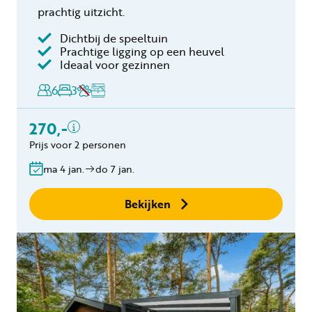
prachtig uitzicht.
Dichtbij de speeltuin
Prachtige ligging op een heuvel
Inclusief
Ideaal voor gezinnen
Toeristenbelasting
6
3
Keukendoekenpakket
Eindschoonmaak
270,-
Bedlinnen
Prijs voor 2 personen
Gratis annuleren
binnen 24 uur
ma 4 jan.
do 7 jan.
Geen boekingskosten
Bekijken