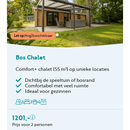
Let op:
Nog
2
beschikbaar
Bos Chalet
Comfort+ chalet
(55 m²)
op unieke locaties.
Dichtbij de speeltuin of bosrand
Inclusief
Comfortabel met veel ruimte
Ideaal voor gezinnen
Toeristenbelasting
Keukendoekenpakket
6
3
4
Eindschoonmaak
Toeslag schoonmaak
1201,-
hond(en)
Prijs voor 2 personen
Bedlinnen