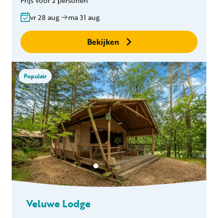
Prijs voor 2 personen
Bedlinnen
Gratis annuleren
vr 28 aug.
ma 31 aug.
binnen 24 uur
Geen boekingskosten
Bekijken
Populair
Veluwe Lodge