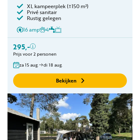
XL kampeerplek (±150 m²)
Privé sanitair
Inclusief
Rustig gelegen
2 personen
16 amp
4
Verblijfskosten
Toeristenbelasting
295,-
Gratis annuleren
Prijs voor 2 personen
binnen 24 uur
za 15 aug.
di 18 aug.
Geen boekingskosten
Bekijken