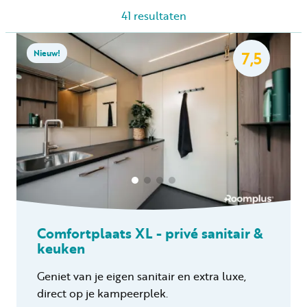
41
resultaten
Huren
Nieuw!
7,5
Particulier huren
+31 (0) 577 411 283
Gastinformatie
Comfortplaats XL - privé sanitair &
Contact
keuken
Werken bij
Geniet van je eigen sanitair en extra luxe,
Mijn Samoza
direct op je kampeerplek.