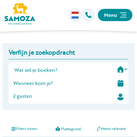
Menu
Overnachten
+
Verfijn je zoekopdracht
−
Faciliteiten
Animatie
Omgeving
2 gasten
Informatie
Filters tonen
Meest relevant
Plattegrond
Kamperen