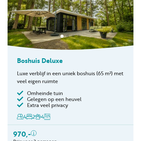
Boshuis Deluxe
Luxe verblijf in een uniek boshuis (65 m²) met
veel eigen ruimte
Omheinde tuin
Inclusief
Gelegen op een heuvel
Extra veel privacy
Toeristenbelasting
Keukendoekenpakket
4
2
4
Eindschoonmaak
Toeslag schoonmaak
970,-
hond(en)