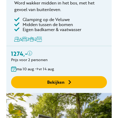
Word wakker midden in het bos, met het
gevoel van buitenleven.
Glamping op de Veluwe
Inclusief
Midden tussen de bomen
Eigen badkamer & vaatwasser
Verblijfskosten
6
3
2
Bedlinnen
Toeristenbelasting
1274,-
Keukendoekenpakket
Eindschoonmaak
Prijs voor 2 personen
Gratis annuleren
ma 10 aug.
vr 14 aug.
binnen 24 uur
Geen boekingskosten
Bekijken