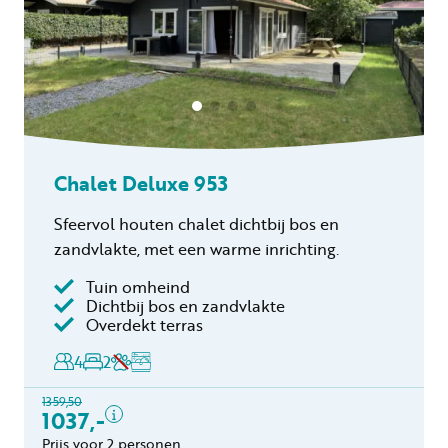
Chalet Deluxe 953
Sfeervol houten chalet dichtbij bos en
zandvlakte, met een warme inrichting.
Tuin omheind
Inclusief
Dichtbij bos en zandvlakte
Overdekt terras
Verblijfskosten
4
2
Bedlinnen
Toeristenbelasting
1359,50
Keukendoekenpakket
1037,-
Eindschoonmaak
Prijs voor 2 personen