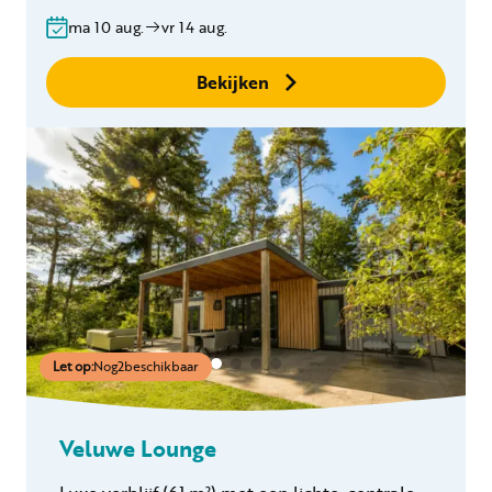
Bedlinnen
ma 10 aug.
vr 14 aug.
Gratis annuleren
binnen 24 uur
Bekijken
Geen boekingskosten
Let op:
Nog
2
beschikbaar
Veluwe Lounge