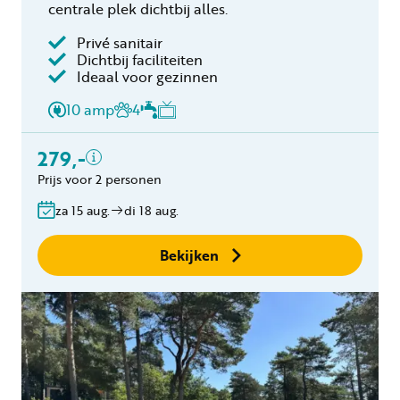
centrale plek dichtbij alles.
Privé sanitair
Dichtbij faciliteiten
Inclusief
Ideaal voor gezinnen
2 personen
10 amp
4
Privé sanitair
Verblijfskosten
279,-
Toeristenbelasting
Prijs voor 2 personen
Gratis annuleren
binnen 24 uur
za 15 aug.
di 18 aug.
Geen boekingskosten
Bekijken