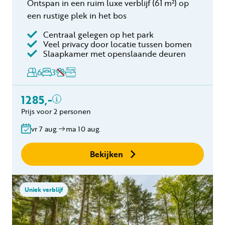
Ontspan in een ruim luxe verblijf
(61 m²)
op
een rustige plek in het bos
Centraal gelegen op het park
Veel privacy door locatie tussen bomen
Inclusief
Slaapkamer met openslaande deuren
Toeristenbelasting
6
3
Keukendoekenpakket
Eindschoonmaak
1285,-
Bedlinnen
Prijs voor 2 personen
Gratis annuleren
binnen 24 uur
vr 7 aug.
ma 10 aug.
Geen boekingskosten
Bekijken
Uniek verblijf