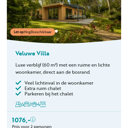
Let op:
Nog
3
beschikbaar
Veluwe Villa
Luxe verblijf
(60 m²)
met een ruime en lichte
woonkamer, direct aan de bosrand.
Veel lichtinval in de woonkamer
Inclusief
Extra ruim chalet
Parkeren bij het chalet
Toeristenbelasting
Keukendoekenpakket
6
3
4
Eindschoonmaak
Toeslag schoonmaak
1076,-
hond(en)
Prijs voor 2 personen