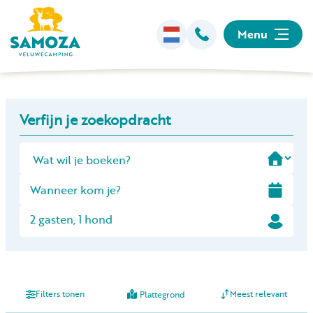
Menu
Overnachten
+
Verfijn je zoekopdracht
−
Faciliteiten
Animatie
Omgeving
2 gasten, 1 hond
Informatie
Filters tonen
Meest relevant
Plattegrond
Kamperen