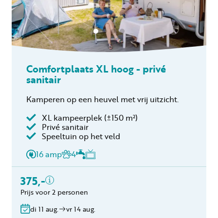
Comfortplaats XL hoog - privé
sanitair
Kamperen op een heuvel met vrij uitzicht.
XL kampeerplek (±150 m²)
Privé sanitair
Inclusief
Speeltuin op het veld
2 personen
16 amp
4
Privé sanitair
Verblijfskosten
375,-
Toeristenbelasting
Prijs voor 2 personen
Gratis annuleren
binnen 24 uur
di 11 aug.
vr 14 aug.
Geen boekingskosten