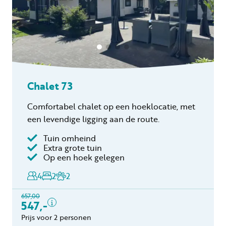
Chalet 73
Comfortabel chalet op een hoeklocatie, met
een levendige ligging aan de route.
Tuin omheind
Inclusief
Extra grote tuin
Op een hoek gelegen
Verblijfskosten
4
2
2
Bedlinnen
Toeristenbelasting
657,00
Keukendoekenpakket
547,-
Eindschoonmaak
Prijs voor 2 personen
Gratis annuleren