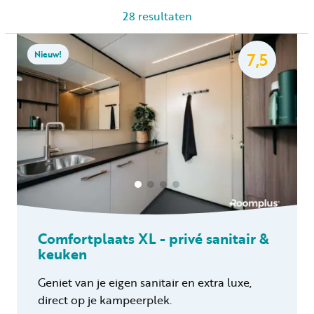
28
resultaten
Huren
Nieuw!
7,5
Particulier huren
+31 (0) 577 411 283
Gastinformatie
Comfortplaats XL - privé sanitair &
Contact
keuken
Werken bij
Geniet van je eigen sanitair en extra luxe,
Mijn Samoza
direct op je kampeerplek.