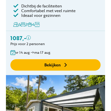
Dichtbij de faciliteiten
Inclusief
Comfortabel met veel ruimte
Ideaal voor gezinnen
Verblijfskosten
6
3
4
Bedlinnen
Toeristenbelasting
1087,-
Keukendoekenpakket
Eindschoonmaak
Prijs voor 2 personen
Gratis annuleren
vr 14 aug.
ma 17 aug.
binnen 24 uur
Geen boekingskosten
Bekijken