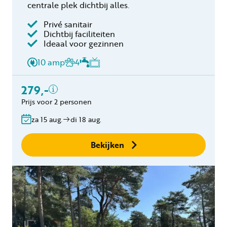
centrale plek dichtbij alles.
Privé sanitair
Dichtbij faciliteiten
Inclusief
Ideaal voor gezinnen
2 personen
10 amp
4
Privé sanitair
Verblijfskosten
279,-
Toeristenbelasting
Prijs voor 2 personen
Gratis annuleren
binnen 24 uur
za 15 aug.
di 18 aug.
Geen boekingskosten
Bekijken