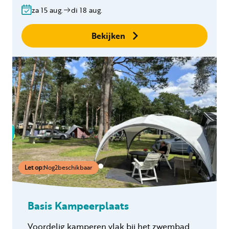
za 15 aug.
di 18 aug.
Geen boekingskosten
Bekijken
Let op:
Nog
2
beschikbaar
Basis Kampeerplaats
Voordelig kamperen vlak bij het zwembad.