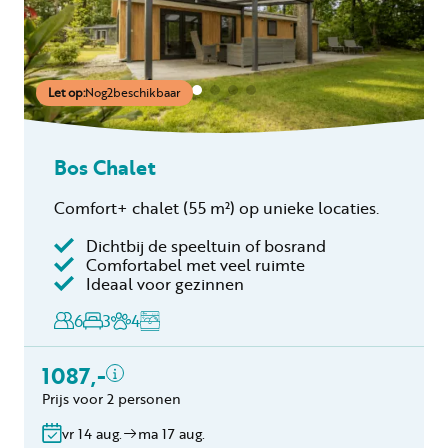
Let op:
Nog
2
beschikbaar
Bos Chalet
Comfort+ chalet
(55 m²)
op unieke locaties.
Dichtbij de speeltuin of bosrand
Inclusief
Comfortabel met veel ruimte
Ideaal voor gezinnen
Toeristenbelasting
Keukendoekenpakket
6
3
4
Eindschoonmaak
Toeslag schoonmaak
1087,-
hond(en)
Prijs voor 2 personen
Bedlinnen
Gratis annuleren
vr 14 aug.
ma 17 aug.