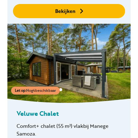
binnen 24 uur
Geen boekingskosten
Bekijken
Let op:
Nog
4
beschikbaar
Veluwe Chalet
Comfort+ chalet (55 m²) vlakbij Manege
Samoza.