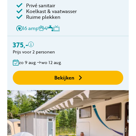
Privé sanitair
Inclusief
Koelkast & vaatwasser
Ruime plekken
2 personen
Privé sanitair
16 amp
4
Verblijfskosten
Toeristenbelasting
375,-
Brog toegangssleutel
Prijs voor 2 personen
€20,-
Gratis annuleren
zo 9 aug.
wo 12 aug.
binnen 24 uur
Geen boekingskosten
Bekijken