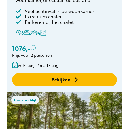
woonkamer, direct aan de bosrand.
Veel lichtinval in de woonkamer
Inclusief
Extra ruim chalet
Parkeren bij het chalet
Toeristenbelasting
Keukendoekenpakket
6
3
4
Eindschoonmaak
Toeslag schoonmaak
1076,-
hond(en)
Prijs voor 2 personen
Bedlinnen
Gratis annuleren
vr 14 aug.
ma 17 aug.
binnen 24 uur
Geen boekingskosten
Bekijken
Uniek verblijf