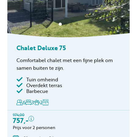
Chalet Deluxe 75
Comfortabel chalet met een fijne plek om
samen buiten te zijn.
Tuin omheind
Inclusief
Overdekt terras
Barbecue
Verblijfskosten
6
3
2
Bedlinnen
Toeristenbelasting
974,00
Keukendoekenpakket
757,-
Eindschoonmaak
Prijs voor 2 personen
Gratis annuleren