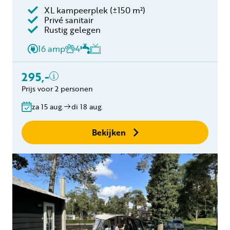
XL kampeerplek (±150 m²)
Privé sanitair
Inclusief
Rustig gelegen
2 personen
16 amp
4
Verblijfskosten
Toeristenbelasting
295,-
Gratis annuleren
Prijs voor 2 personen
binnen 24 uur
za 15 aug.
di 18 aug.
Geen boekingskosten
Bekijken