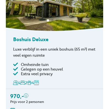
Boshuis Deluxe
Luxe verblijf in een uniek boshuis (65 m²) met
veel eigen ruimte
Omheinde tuin
Inclusief
Gelegen op een heuvel
Extra veel privacy
Toeristenbelasting
Keukendoekenpakket
4
2
4
Eindschoonmaak
Toeslag schoonmaak
970,-
hond(en)
Prijs voor 2 personen
Bedlinnen