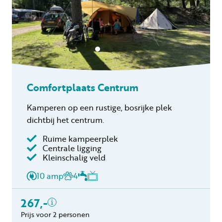
Comfortplaats Centrum
Kamperen op een rustige, bosrijke plek
dichtbij het centrum.
Ruime kampeerplek
Centrale ligging
Inclusief
Kleinschalig veld
2 personen
10 amp
4
Verblijfskosten
Toeristenbelasting
267,-
Gratis annuleren
Prijs voor 2 personen
binnen 24 uur