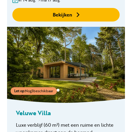
binnen 24 uur
Geen boekingskosten
Bekijken
Let op:
Nog
3
beschikbaar
Veluwe Villa
Luxe verblijf
(60 m²)
met een ruime en lichte