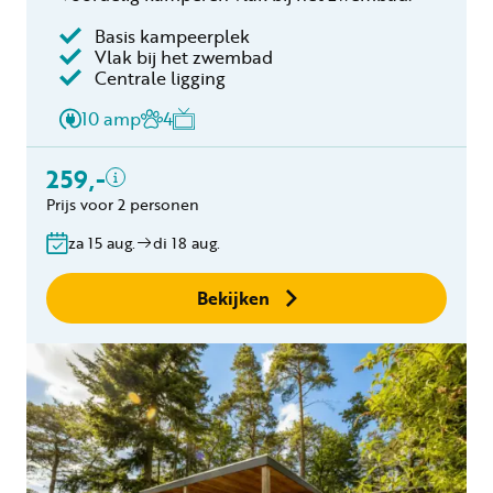
Basis kampeerplek
Vlak bij het zwembad
Inclusief
Centrale ligging
2 personen
10 amp
4
Verblijfskosten
Toeristenbelasting
259,-
Gratis annuleren
Prijs voor 2 personen
binnen 24 uur
za 15 aug.
di 18 aug.
Geen boekingskosten
Bekijken