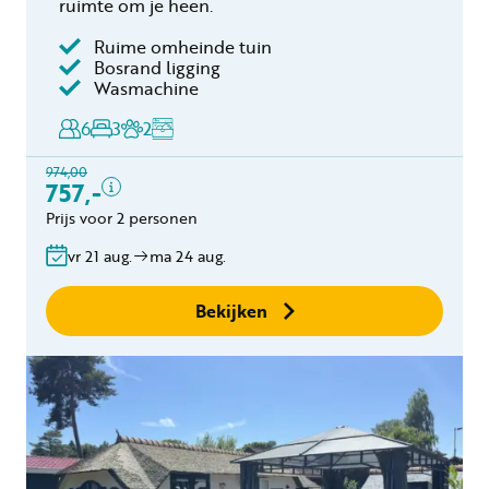
ruimte om je heen.
Ruime omheinde tuin
Inclusief
Bosrand ligging
Wasmachine
Verblijfskosten
6
3
2
Bedlinnen
Toeristenbelasting
974,00
Keukendoekenpakket
757,-
Eindschoonmaak
Prijs voor 2 personen
Gratis annuleren
vr 21 aug.
ma 24 aug.
binnen 24 uur
Geen boekingskosten
Bekijken