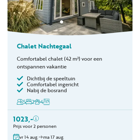
Chalet Nachtegaal
Comfortabel chalet
(42 m²)
voor een
ontspannen vakantie
Dichtbij de speeltuin
Inclusief
Comfortabel ingericht
Nabij de bosrand
Toeristenbelasting
Keukendoekenpakket
5
2
4
Eindschoonmaak
Toeslag schoonmaak
1023,-
hond(en)
Prijs voor 2 personen
Bedlinnen
Gratis annuleren
vr 14 aug.
ma 17 aug.