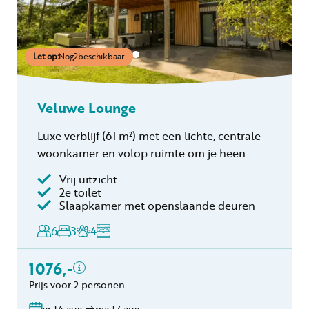
Let op:
Nog
2
beschikbaar
Veluwe Lounge
Luxe verblijf (61 m²) met een lichte, centrale
woonkamer en volop ruimte om je heen.
Vrij uitzicht
Inclusief
2e toilet
Slaapkamer met openslaande deuren
Toeristenbelasting
Keukendoekenpakket
6
3
4
Eindschoonmaak
Toeslag schoonmaak
1076,-
hond(en)
Prijs voor 2 personen
Bedlinnen
Gratis annuleren
vr 14 aug.
ma 17 aug.