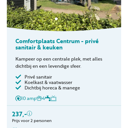
Comfortplaats Centrum - privé
sanitair & keuken
Kampeer op een centrale plek, met alles
dichtbij en een levendige sfeer.
Privé sanitair
Koelkast & vaatwasser
Inclusief
Dichtbij horeca & manege
2 personen
10 amp
4
Privé sanitair
Verblijfskosten
237,-
Toeristenbelasting
Prijs voor 2 personen
Gratis annuleren
binnen 24 uur