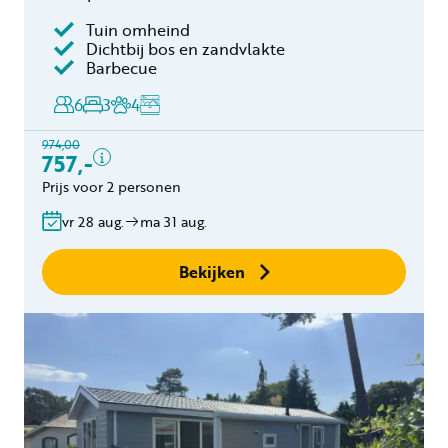
Tuin omheind
Inclusief
Dichtbij bos en zandvlakte
Barbecue
Verblijfskosten
6
3
4
Bedlinnen
Toeristenbelasting
974,00
Keukendoekenpakket
757,-
Eindschoonmaak
Prijs voor 2 personen
Gratis annuleren
vr 28 aug.
ma 31 aug.
binnen 24 uur
Geen boekingskosten
Bekijken