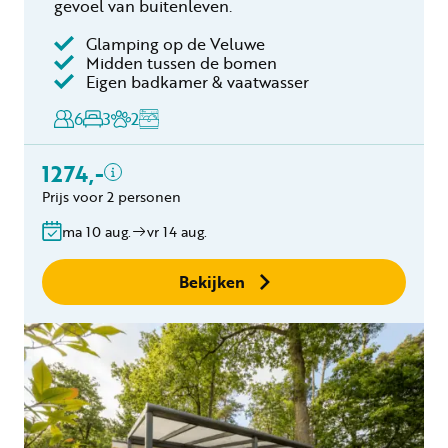
gevoel van buitenleven.
Glamping op de Veluwe
Inclusief
Midden tussen de bomen
Eigen badkamer & vaatwasser
Verblijfskosten
6
3
2
Bedlinnen
Toeristenbelasting
1274,-
Keukendoekenpakket
Eindschoonmaak
Prijs voor 2 personen
Gratis annuleren
ma 10 aug.
vr 14 aug.
binnen 24 uur
Geen boekingskosten
Bekijken