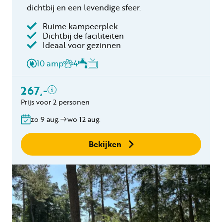
dichtbij en een levendige sfeer.
Ruime kampeerplek
Dichtbij de faciliteiten
Inclusief
Ideaal voor gezinnen
2 personen
10 amp
4
Verblijfskosten
Toeristenbelasting
267,-
Gratis annuleren
Prijs voor 2 personen
binnen 24 uur
zo 9 aug.
wo 12 aug.
Geen boekingskosten
Bekijken