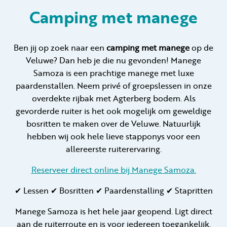
Camping met manege
Huren
Ben jij op zoek naar een
camping met manege
op de
Veluwe? Dan heb je die nu gevonden! Manege
Particulier huren
Samoza is een prachtige manege met luxe
paardenstallen. Neem privé of groepslessen in onze
overdekte rijbak met Agterberg bodem. Als
gevorderde ruiter is het ook mogelijk om geweldige
bosritten te maken over de Veluwe. Natuurlijk
+31 (0) 577 411 283
hebben wij ook hele lieve stapponys voor een
allereerste ruiterervaring.
Gastinformatie
Reserveer direct online bij Manege Samoza.
Contact
✔ Lessen ✔ Bosritten ✔ Paardenstalling ✔ Stapritten
Werken bij
Manege Samoza is het hele jaar geopend. Ligt direct
Mijn Samoza
aan de ruiterroute en is voor iedereen toegankelijk.