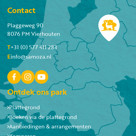
Contact
Plaggeweg 90
8076 PM Vierhouten
T
+31 (0) 577 411 283
E
info@samoza.nl
Ontdek ons park
Plattegrond
Boeken via de plattegrond
Aanbiedingen & arrangementen
Kamperen