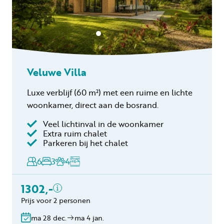
Veluwe Villa
Luxe verblijf
(60 m²)
met een ruime en lichte
woonkamer, direct aan de bosrand.
Veel lichtinval in de woonkamer
Inclusief
Extra ruim chalet
Parkeren bij het chalet
Toeristenbelasting
Keukendoekenpakket
6
3
4
Eindschoonmaak
Toeslag schoonmaak
1302,-
hond(en)
Prijs voor 2 personen
Bedlinnen
Gratis annuleren
ma 28 dec.
ma 4 jan.