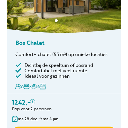
Bos Chalet
Comfort+ chalet
(55 m²)
op unieke locaties.
Dichtbij de speeltuin of bosrand
Inclusief
Comfortabel met veel ruimte
Ideaal voor gezinnen
Toeristenbelasting
Keukendoekenpakket
6
3
4
Eindschoonmaak
Toeslag schoonmaak
1242,-
hond(en)
Prijs voor 2 personen
Bedlinnen
Gratis annuleren
ma 28 dec.
ma 4 jan.
binnen 24 uur