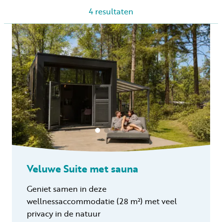
4
resultaten
Huren
Particulier huren
+31 (0) 577 411 283
Gastinformatie
Veluwe Suite met sauna
Contact
Geniet samen in deze
Werken bij
wellnessaccommodatie (28 m²) met veel
Mijn Samoza
privacy in de natuur