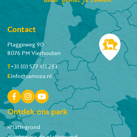
Contact
Plaggeweg 90
8076 PM Vierhouten
T
+31 (0) 577 411 283
E
info@samoza.nl
Ontdek ons park
Plattegrond
Boeken via de plattegrond