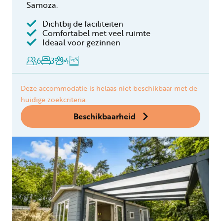
Samoza.
Dichtbij de faciliteiten
Comfortabel met veel ruimte
Ideaal voor gezinnen
6
3
4
Deze accommodatie is helaas niet beschikbaar met de
huidige zoekcriteria.
Beschikbaarheid