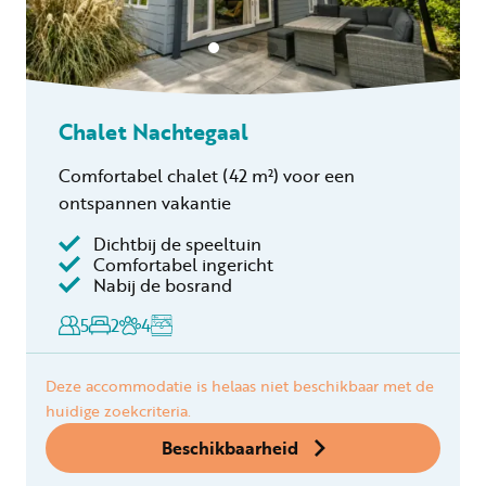
Chalet Nachtegaal
Comfortabel chalet
(42 m²)
voor een
ontspannen vakantie
Dichtbij de speeltuin
Comfortabel ingericht
Nabij de bosrand
5
2
4
Deze accommodatie is helaas niet beschikbaar met de
huidige zoekcriteria.
Beschikbaarheid