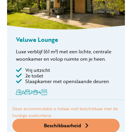
Veluwe Lounge
Luxe verblijf (61 m²) met een lichte, centrale
woonkamer en volop ruimte om je heen.
Vrij uitzicht
2e toilet
Slaapkamer met openslaande deuren
6
3
4
Deze accommodatie is helaas niet beschikbaar met de
huidige zoekcriteria.
Beschikbaarheid