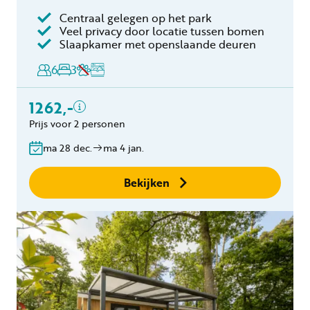
Centraal gelegen op het park
Veel privacy door locatie tussen bomen
Inclusief
Slaapkamer met openslaande deuren
Toeristenbelasting
6
3
Keukendoekenpakket
Eindschoonmaak
1262,-
Bedlinnen
Prijs voor 2 personen
Gratis annuleren
binnen 24 uur
ma 28 dec.
ma 4 jan.
Geen boekingskosten
Bekijken