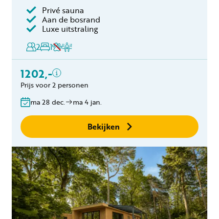
Inclusief
Privé sauna
Aan de bosrand
Toeristenbelasting
Luxe uitstraling
Keukendoekenpakket
2
1
Badhanddoeken
pakket per persoon (2
1202,-
handdoeken en 1 badlaken)
Eindschoonmaak
Prijs voor 2 personen
Bedlinnen
ma 28 dec.
ma 4 jan.
Gratis annuleren
binnen 24 uur
Bekijken
Geen boekingskosten