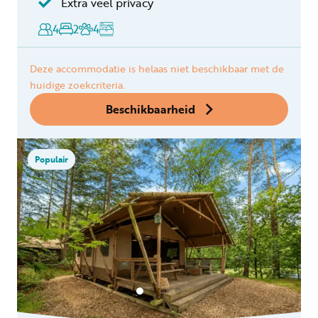
Extra veel privacy
4
2
4
Deze accommodatie is helaas niet beschikbaar met de
huidige zoekcriteria.
Beschikbaarheid
Populair