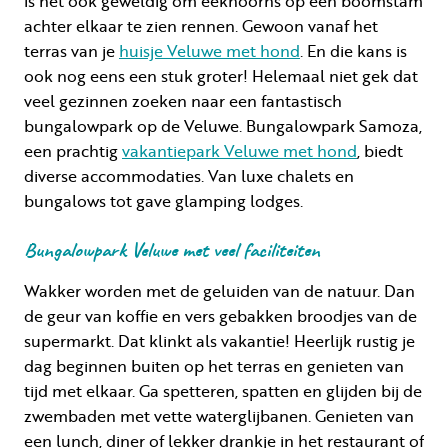
is het ook geweldig om eekhoorns op een boomstam
achter elkaar te zien rennen. Gewoon vanaf het
terras van je
huisje Veluwe met hond
. En die kans is
ook nog eens een stuk groter! Helemaal niet gek dat
veel gezinnen zoeken naar een fantastisch
bungalowpark op de Veluwe. Bungalowpark Samoza,
een prachtig
vakantiepark Veluwe met hond
, biedt
diverse accommodaties. Van luxe chalets en
bungalows tot gave glamping lodges.
Bungalowpark Veluwe met veel faciliteiten
Wakker worden met de geluiden van de natuur. Dan
de geur van koffie en vers gebakken broodjes van de
supermarkt. Dat klinkt als vakantie! Heerlijk rustig je
dag beginnen buiten op het terras en genieten van
tijd met elkaar. Ga spetteren, spatten en glijden bij de
zwembaden met vette waterglijbanen. Genieten van
een lunch, diner of lekker drankje in het restaurant of