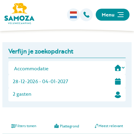
Menu
Overnachten
+
Verfijn je zoekopdracht
−
Faciliteiten
Animatie
Omgeving
2 gasten
Informatie
Filters tonen
Meest relevant
Plattegrond
Kamperen