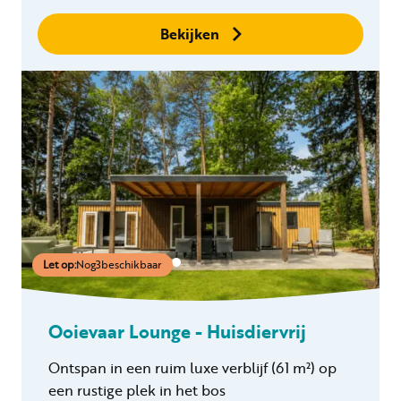
binnen 24 uur
Geen boekingskosten
Bekijken
Let op:
Nog
3
beschikbaar
Ooievaar Lounge - Huisdiervrij
Ontspan in een ruim luxe verblijf
(61 m²)
op
een rustige plek in het bos