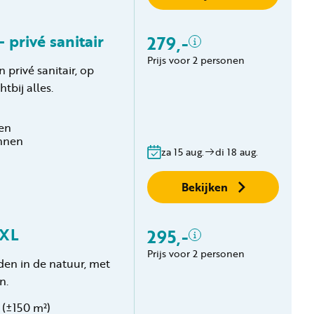
 privé sanitair
279,-
Inclusief
Prijs voor 2 personen
privé sanitair, op
2 personen
tbij alles.
Privé sanitair
Verblijfskosten
Toeristenbelasting
ten
innen
Gratis annuleren
za 15 aug.
di 18 aug.
binnen 24 uur
Geen boekingskosten
Bekijken
 XL
295,-
Inclusief
Prijs voor 2 personen
n in de natuur, met
2 personen
n.
Verblijfskosten
Toeristenbelasting
(±150 m²)