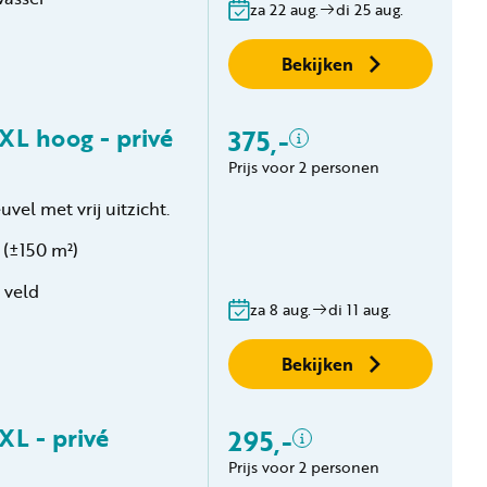
za 22 aug.
di 25 aug.
€20,-
Volg ons op social media
Gratis annuleren
Bekijken
binnen 24 uur
Geen boekingskosten
XL hoog - privé
375,-
Inclusief
Prijs voor 2 personen
2 personen
el met vrij uitzicht.
Privé sanitair
Verblijfskosten
(±150 m²)
Toeristenbelasting
 veld
Gratis annuleren
za 8 aug.
di 11 aug.
binnen 24 uur
Geen boekingskosten
Bekijken
XL - privé
295,-
Inclusief
Prijs voor 2 personen