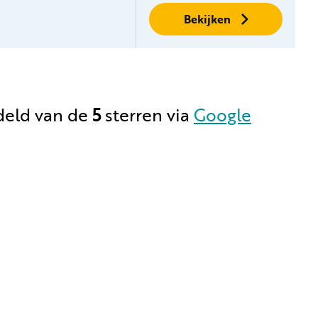
Bekijken
deld
van de
5
sterren via
Google