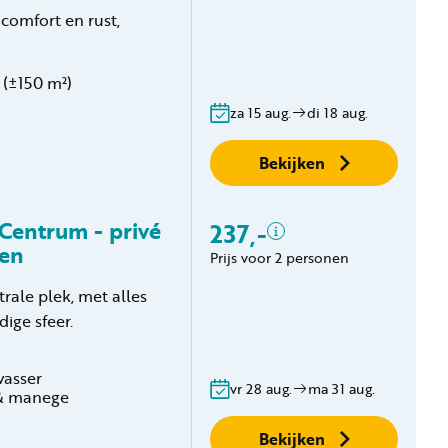
2 personen
omfort en rust,
Verblijfskosten
Toeristenbelasting
Gratis annuleren
(±150 m²)
binnen 24 uur
za 15 aug.
di 18 aug.
Geen boekingskosten
Bekijken
Centrum - privé
237,-
Inclusief
ken
Prijs voor 2 personen
2 personen
ale plek, met alles
Privé sanitair
dige sfeer.
Verblijfskosten
Toeristenbelasting
Gratis annuleren
wasser
vr 28 aug.
ma 31 aug.
 & manege
binnen 24 uur
Geen boekingskosten
Bekijken