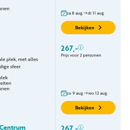
Gratis annuleren
innen
binnen 24 uur
za 8 aug.
di 11 aug.
Geen boekingskosten
Bekijken
267,-
Inclusief
Prijs voor 2 personen
ale plek, met alles
2 personen
dige sfeer.
Verblijfskosten
Toeristenbelasting
plek
Gratis annuleren
teiten
innen
binnen 24 uur
zo 9 aug.
wo 12 aug.
Geen boekingskosten
Bekijken
 Centrum
267,-
Inclusief