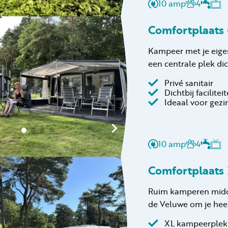
10 amp
4
Comfortplaats -
Kampeer met je eigen 
een centrale plek dich
Privé sanitair
Dichtbij facilitei
Ideaal voor gez
10 amp
4
Comfortplaats
Ruim kamperen midde
de Veluwe om je hee
XL kampeerplek