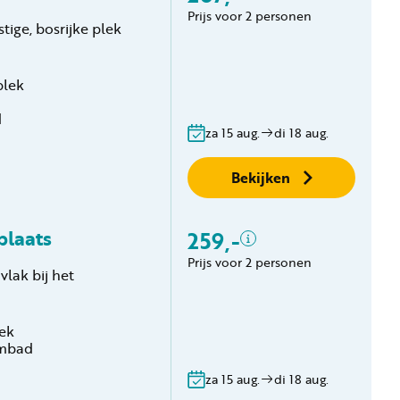
Prijs voor 2 personen
ige, bosrijke plek
2 personen
Verblijfskosten
Toeristenbelasting
plek
Gratis annuleren
d
binnen 24 uur
za 15 aug.
di 18 aug.
Geen boekingskosten
Bekijken
plaats
259,-
Inclusief
Prijs voor 2 personen
lak bij het
2 personen
Verblijfskosten
Toeristenbelasting
ek
Gratis annuleren
embad
binnen 24 uur
za 15 aug.
di 18 aug.
Geen boekingskosten