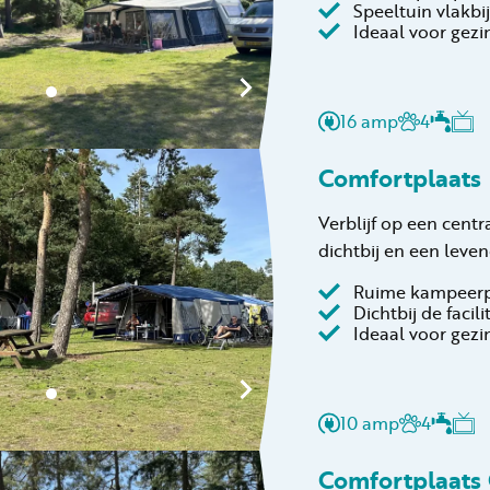
Speeltuin vlakbij
Ideaal voor gez
16 amp
4
Comfortplaats
Verblijf op een centr
dichtbij en een leven
Ruime kampeer
Dichtbij de facili
Ideaal voor gez
10 amp
4
Comfortplaats