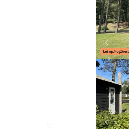
Let op:
Nog
2
besc