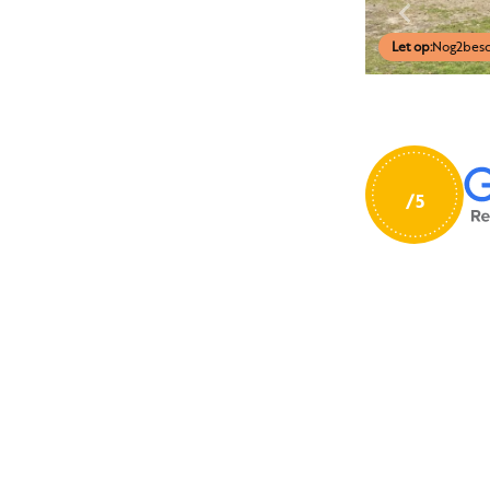
Let op:
Nog
2
besc