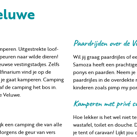
eluwe
Paardrijden over de V
peren. Uitgestrekte loof-
peuren naar wilde dieren!
Wil jij graag paardrijles o
wse vestingstadjes. Zelfs
Samoza heeft een prachtige
lfinarium vind je op de
ponys en paarden. Neem je 
ls je gaat kamperen. Camping
paardrijles in de overdekte 
f de camping het bos in.
kinderen zoals pimp my pony
e Veluwe.
Kamperen met privé sa
Hoe lekker is het wel niet 
jk een camping die van alle
wastafel, toilet en douche. 
Morgens de geur van vers
je tent of caravan! Lijkt jo