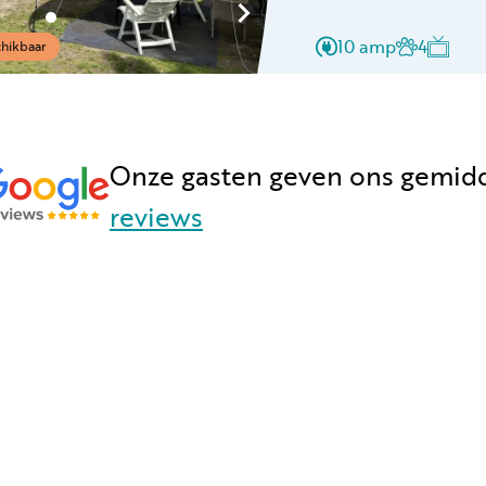
10 amp
4
hikbaar
Onze gasten geven ons gemid
reviews