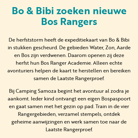
Bo & Bibi zoeken nieuwe
Bos Rangers
Huren
Particulier huren
De herfststorm heeft de expeditiekaart van Bo & Bibi
in stukken gescheurd. De gebieden Water, Zon, Aarde
en Bos zijn verdwenen. Daarom openen zij deze
herfst hun Bos Ranger Academie. Alleen echte
avonturiers helpen de kaart te herstellen en bereiken
samen de Laatste Rangerproef.
+31 (0) 577 411 283
Bij Camping Samoza begint het avontuur al zodra je
Gastinformatie
aankomt. Ieder kind ontvangt een eigen Bospaspoort
Contact
en gaat samen met het gezin op pad. Train in de vier
Rangergebieden, verzamel stempels, ontdek
Werken bij
geheime aanwijzingen en werk samen toe naar de
Laatste Rangerproef.
Mijn Samoza