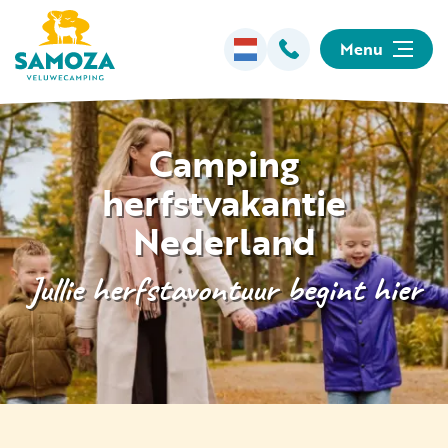
Menu
Overnachten
Camping
herfstvakantie
Faciliteiten
Nederland
Animatie
Jullie herfstavontuur begint hier
Omgeving
Informatie
Kamperen