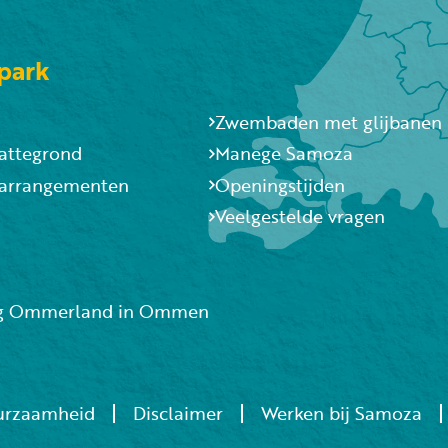
park
Zwembaden met glijbanen
lattegrond
Manege Samoza
 arrangementen
Openingstijden
Veelgestelde vragen
g Ommerland in Ommen
urzaamheid
Disclaimer
Werken bij Samoza