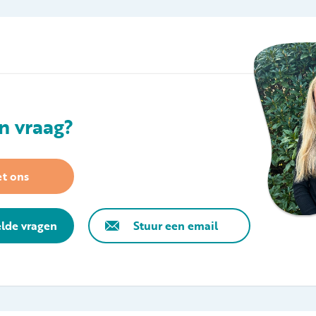
n vraag?
t ons
elde vragen
Stuur een email