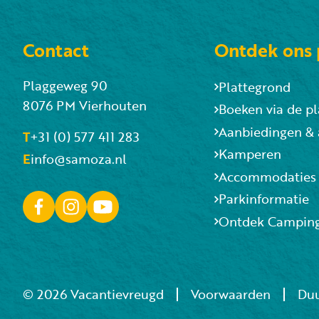
Contact
Ontdek ons 
Plaggeweg 90
Plattegrond
8076 PM Vierhouten
Boeken via de p
Aanbiedingen &
T
+31 (0) 577 411 283
Kamperen
E
info@samoza.nl
Accommodaties
Parkinformatie
Ontdek Campin
© 2026 Vacantievreugd
Voorwaarden
Du