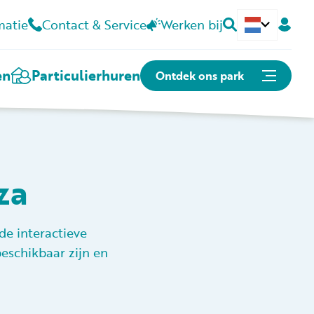
matie
Contact & Service
Werken bij
Deutsch
en
Particulier
huren
Ontdek ons park
Of snel naar:
Plattegrond
za
Openingstijden
Contact
de interactieve
eschikbaar zijn en
Kunnen we je helpen?
Contact & Veelgestelde vragen