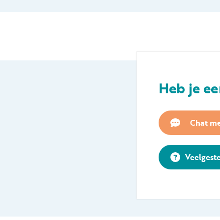
Heb je ee
Chat me
Veelgest