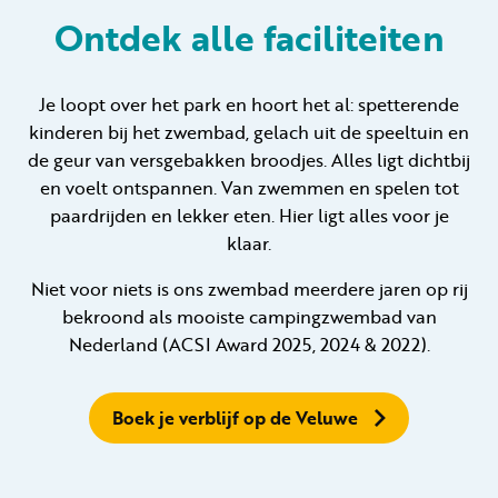
Ontdek alle faciliteiten
Huren
Je loopt over het park en hoort het al: spetterende
kinderen bij het zwembad, gelach uit de speeltuin en
Particulier huren
de geur van versgebakken broodjes. Alles ligt dichtbij
en voelt ontspannen. Van zwemmen en spelen tot
paardrijden en lekker eten. Hier ligt alles voor je
klaar.
+31 (0) 577 411 283
Niet voor niets is ons zwembad meerdere jaren op rij
bekroond als mooiste campingzwembad van
Gastinformatie
Nederland (ACSI Award 2025, 2024 & 2022).
Contact
Boek je verblijf op de Veluwe
Werken bij
Mijn Samoza