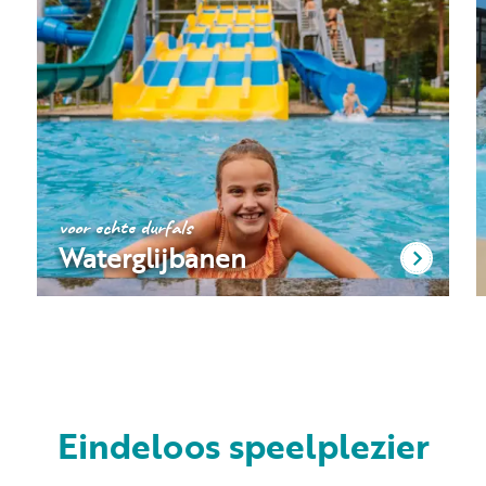
voor echte durfals
Waterglijbanen
Eindeloos speelplezier