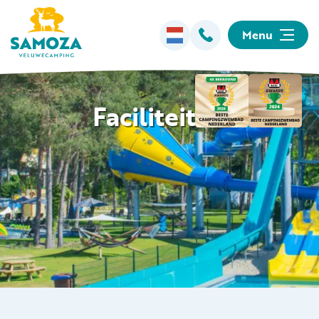
Menu
Overnachten
Faciliteiten
Faciliteiten
Animatie
Omgeving
Informatie
Kamperen