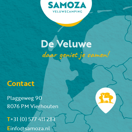
De Veluwe
daar geniet je samen!
Contact
Plaggeweg 90
8076 PM Vierhouten
T
+31 (0) 577 411 283
E
info@samoza.nl