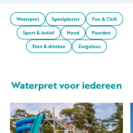
Waterpret
Speelplezier
Fun & Chill
Sport & Actief
Hond
Paarden
Eten & drinken
Zorgeloos
Waterpret voor iedereen