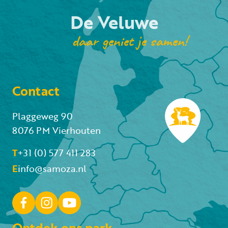
De Veluwe
daar geniet je samen!
Contact
Plaggeweg 90
8076 PM Vierhouten
T
+31 (0) 577 411 283
E
info@samoza.nl
Ontdek ons park