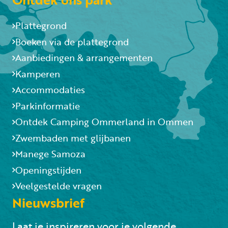
Plattegrond
Boeken via de plattegrond
Aanbiedingen & arrangementen
Kamperen
Accommodaties
Parkinformatie
Ontdek Camping Ommerland in Ommen
Zwembaden met glijbanen
Manege Samoza
Openingstijden
Veelgestelde vragen
Nieuwsbrief
Laat je inspireren voor je volgende