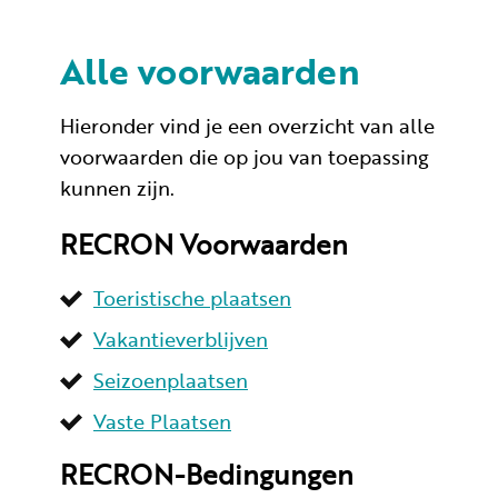
Alle voorwaarden
Huren
Hieronder vind je een overzicht van alle
Particulier huren
voorwaarden die op jou van toepassing
kunnen zijn.
RECRON Voorwaarden
+31 (0) 577 411 283
Toeristische plaatsen
Gastinformatie
Vakantieverblijven
Seizoenplaatsen
Contact
Vaste Plaatsen
Werken bij
RECRON-Bedingungen
Mijn Samoza