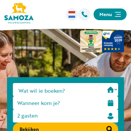
Menu
Overnachten
Faciliteiten
Animatie
Omgeving
Informatie
2 gasten
Bekijken
Kamperen