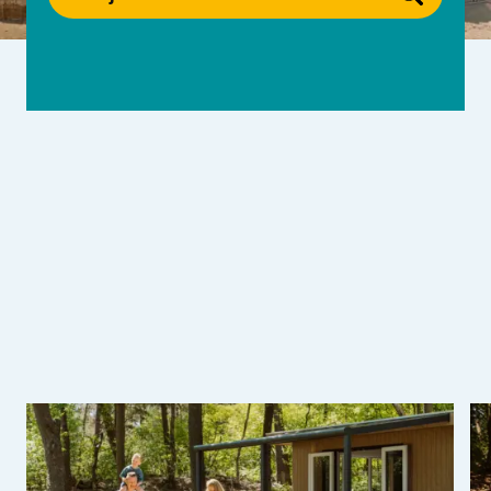
Huren
Particulier huren
+31 (0) 577 411 283
Gastinformatie
Contact
Werken bij
Mijn Samoza