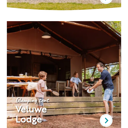
Glamping tent
Veluwe
Lodge