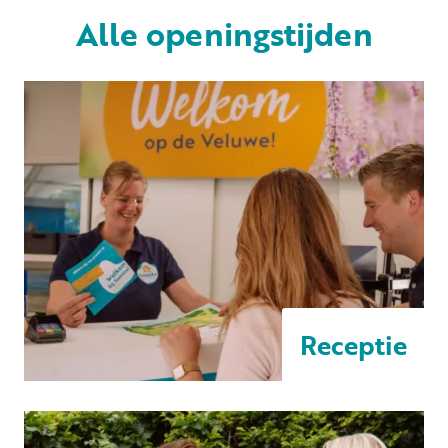
Alle openingstijden
Huren
Particulier huren
+31 (0) 577 411 283
Gastinformatie
Receptie
Contact
Werken bij
Mijn Samoza