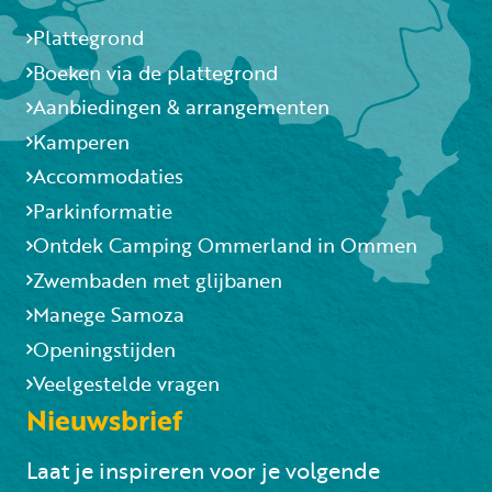
Plattegrond
Boeken via de plattegrond
Aanbiedingen & arrangementen
Kamperen
Accommodaties
Parkinformatie
Ontdek Camping Ommerland in Ommen
Zwembaden met glijbanen
Manege Samoza
Openingstijden
Veelgestelde vragen
Nieuwsbrief
Laat je inspireren voor je volgende