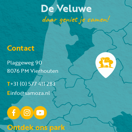
De Veluwe
daar geniet je samen!
Contact
Plaggeweg 90
8076 PM Vierhouten
T
+31 (0) 577 411 283
E
info@samoza.nl
Ontdek ons park