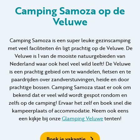
Camping Samoza op de
Veluwe
Huren
Particulier huren
Camping Samoza is een super leuke gezinscamping
met veel faciliteiten én ligt prachtig op de Veluwe. De
Veluwe is 1 van de mooiste natuurgebieden van
Nederland waar ook heel veel wild leeft! De Veluwe
is een prachtig gebied om te wandelen, fietsen en te
paardrijden over zandverstuivingen, heide en door
+31 (0) 577 411 283
prachtige bossen. Camping Samoza staat er ook om
Gastinformatie
bekend dat er veel wild wordt gespot rondom en
zelfs op de camping! Ervaar het zelf en boek snel die
Contact
kampeerplaats of accommodatie. Neem ook eens
een kijkje bij onze
Glamping Veluwe
tenten!
Werken bij
Mijn Samoza
Boek je vakantie