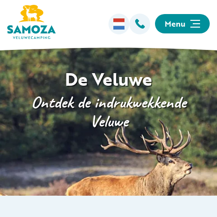
Menu
Overnachten
De Veluwe
Faciliteiten
Ontdek de indrukwekkende
Veluwe
Animatie
Omgeving
Informatie
Kamperen