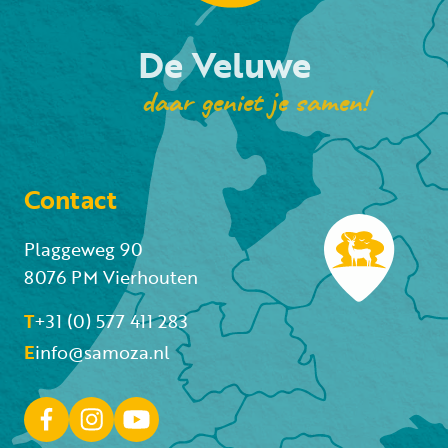
De Veluwe
daar geniet je samen!
Contact
Plaggeweg 90
8076 PM Vierhouten
T
+31 (0) 577 411 283
E
info@samoza.nl