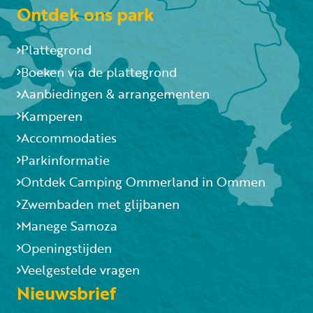
Ontdek ons park
Plattegrond
Boeken via de plattegrond
Aanbiedingen & arrangementen
Kamperen
Accommodaties
Parkinformatie
Ontdek Camping Ommerland in Ommen
Zwembaden met glijbanen
Manege Samoza
Openingstijden
Veelgestelde vragen
Nieuwsbrief