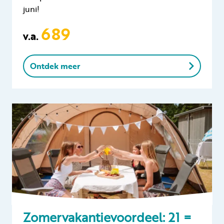
juni!
689
v.a.
Ontdek meer
Zomervakantievoordeel: 21 =