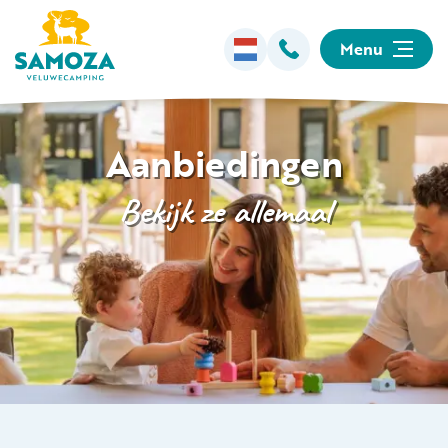
Menu
Overnachten
Aanbiedingen
Faciliteiten
Bekijk ze allemaal
Animatie
Omgeving
Informatie
Kamperen