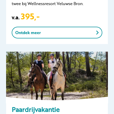
twee bij Wellnessresort Veluwse Bron.
395,-
v.a.
Ontdek meer
Paardrijvakantie