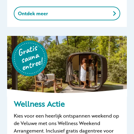
Ontdek meer
G
r
a
ti
s
s
a
u
n
e
n
t
r
e
a
e!
Wellness Actie
Kies voor een heerlijk ontspannen weekend op
de Veluwe met ons Wellness Weekend
Arrangement. Inclusief gratis dagentree voor