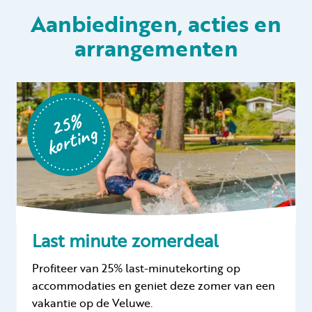
Aanbiedingen, acties en
arrangementen
Huren
Particulier huren
2
5
%
k
o
r
ti
n
g
+31 (0) 577 411 283
Gastinformatie
Last minute zomerdeal
Contact
Profiteer van 25% last-minutekorting op
Werken bij
accommodaties en geniet deze zomer van een
Mijn Samoza
vakantie op de Veluwe.