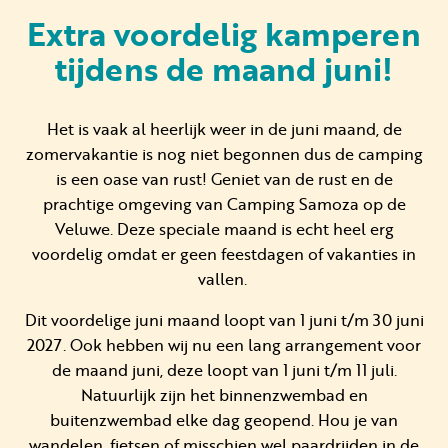
Extra voordelig kamperen
tijdens de maand juni!
Huren
Particulier huren
Het is vaak al heerlijk weer in de juni maand, de
zomervakantie is nog niet begonnen dus de camping
is een oase van rust! Geniet van de rust en de
prachtige omgeving van Camping Samoza op de
Veluwe. Deze speciale maand is echt heel erg
voordelig omdat er geen feestdagen of vakanties in
+31 (0) 577 411 283
vallen.
Gastinformatie
Dit voordelige juni maand loopt van 1 juni t/m 30 juni
Contact
2027. Ook hebben wij nu een lang arrangement voor
de maand juni, deze loopt van 1 juni t/m 11 juli.
Werken bij
Natuurlijk zijn het binnenzwembad en
buitenzwembad elke dag geopend. Hou je van
Mijn Samoza
wandelen, fietsen of misschien wel paardrijden in de