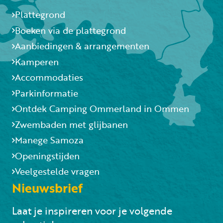
Plattegrond
Boeken via de plattegrond
Aanbiedingen & arrangementen
Kamperen
Accommodaties
Parkinformatie
Ontdek Camping Ommerland in Ommen
Zwembaden met glijbanen
Manege Samoza
Openingstijden
Veelgestelde vragen
Nieuwsbrief
Laat je inspireren voor je volgende