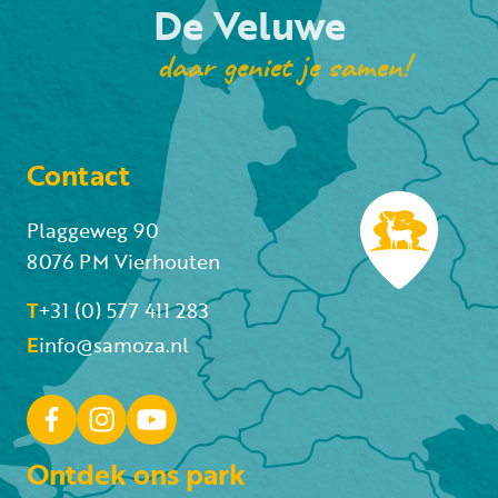
De Veluwe
daar geniet je samen!
Contact
Plaggeweg 90
8076 PM Vierhouten
T
+31 (0) 577 411 283
E
info@samoza.nl
Ontdek ons park