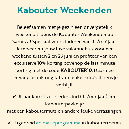
Kabouter Weekenden
Huren
Beleef samen met je gezin een onvergetelijk
weekend tijdens de Kabouter Weekenden op
Particulier huren
Samoza! Speciaal voor kinderen van 3 t/m 7 jaar.
Reserveer nu jouw luxe vakantiehuis voor een
weekend tussen 2 en 23 juni en profiteer van een
exclusieve 10% korting bovenop de last minute
korting met de code
KABOUTER10.
Daarmee
+31 (0) 577 411 283
ontvang je ook nog tal van leuke extra's tijdens je
verblijf!
Gastinformatie
✔ Bij aankomst voor ieder kind (3 t/m 7 jaar) een
Contact
kabouterpakketje
met een kaboutermuts en andere leuke verrassingen.
Werken bij
✔ Uitgebreid
animatieprogramma
in kabouterthema.
Mijn Samoza