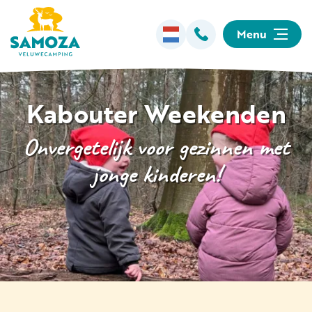
Menu
Overnachten
Kabouter Weekenden
Faciliteiten
Onvergetelijk voor gezinnen met
jonge kinderen!
Animatie
Omgeving
Informatie
Kamperen