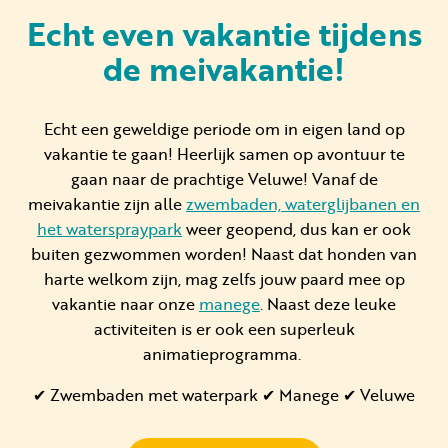
Echt even vakantie tijdens
de meivakantie!
Huren
Particulier huren
Echt een geweldige periode om in eigen land op
vakantie te gaan! Heerlijk samen op avontuur te
gaan naar de prachtige Veluwe! Vanaf de
meivakantie zijn alle
zwembaden, waterglijbanen en
het waterspraypark
weer geopend, dus kan er ook
buiten gezwommen worden! Naast dat honden van
+31 (0) 577 411 283
harte welkom zijn, mag zelfs jouw paard mee op
Gastinformatie
vakantie naar onze
manege
. Naast deze leuke
activiteiten is er ook een superleuk
Contact
animatieprogramma.
Werken bij
✔ Zwembaden met waterpark ✔ Manege ✔ Veluwe
Mijn Samoza