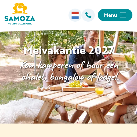
Menu
Overnachten
Meivakantie 2027
Faciliteiten
Kom kamperen of huur een
chalet, bungalow of lodge!
Animatie
Omgeving
Informatie
Kamperen