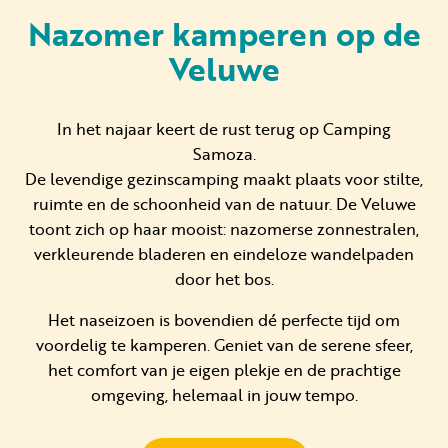
Nazomer kamperen op de
Veluwe
Huren
Particulier huren
In het najaar keert de rust terug op Camping
Samoza.
De levendige gezinscamping maakt plaats voor stilte,
ruimte en de schoonheid van de natuur. De Veluwe
toont zich op haar mooist: nazomerse zonnestralen,
verkleurende bladeren en eindeloze wandelpaden
+31 (0) 577 411 283
door het bos.
Gastinformatie
Het naseizoen is bovendien dé perfecte tijd om
Contact
voordelig te kamperen. Geniet van de serene sfeer,
het comfort van je eigen plekje en de prachtige
Werken bij
omgeving, helemaal in jouw tempo.
Mijn Samoza