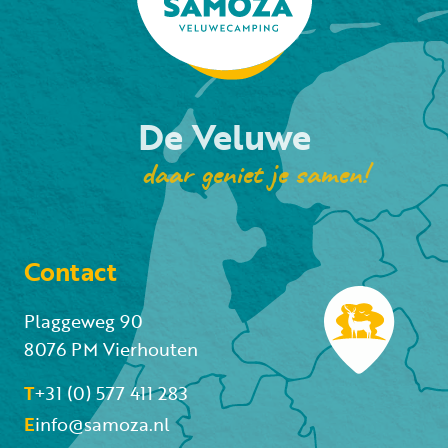
De Veluwe
daar geniet je samen!
Contact
Plaggeweg 90
8076 PM Vierhouten
T
+31 (0) 577 411 283
E
info@samoza.nl