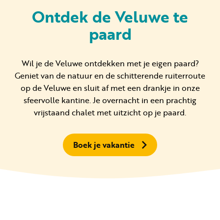
Ontdek de Veluwe te
paard
Huren
Particulier huren
Wil je de Veluwe ontdekken met je eigen paard?
Geniet van de natuur en de schitterende ruiterroute
op de Veluwe en sluit af met een drankje in onze
sfeervolle kantine. Je overnacht in een prachtig
vrijstaand chalet met uitzicht op je paard.
+31 (0) 577 411 283
Boek je vakantie
Gastinformatie
Contact
Werken bij
Mijn Samoza