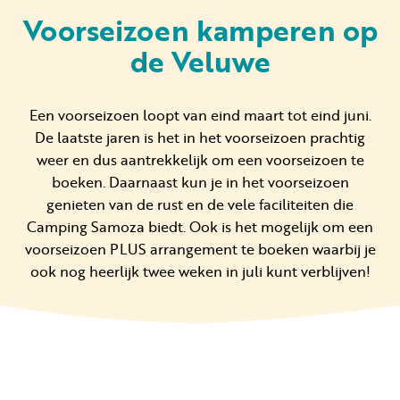
Voorseizoen kamperen op
de Veluwe
Huren
Particulier huren
Een voorseizoen loopt van eind maart tot eind juni.
De laatste jaren is het in het voorseizoen prachtig
weer en dus aantrekkelijk om een voorseizoen te
boeken. Daarnaast kun je in het voorseizoen
genieten van de rust en de vele faciliteiten die
Camping Samoza biedt. Ook is het mogelijk om een
+31 (0) 577 411 283
voorseizoen PLUS arrangement te boeken waarbij je
Gastinformatie
ook nog heerlijk twee weken in juli kunt verblijven!
Contact
Werken bij
Mijn Samoza