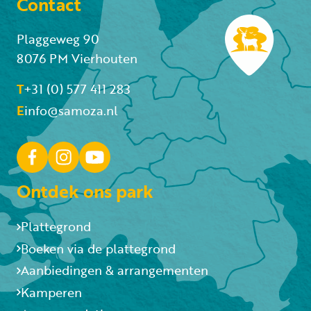
Contact
Plaggeweg 90
8076 PM Vierhouten
T
+31 (0) 577 411 283
E
info@samoza.nl
Ontdek ons park
Plattegrond
Boeken via de plattegrond
Aanbiedingen & arrangementen
Kamperen