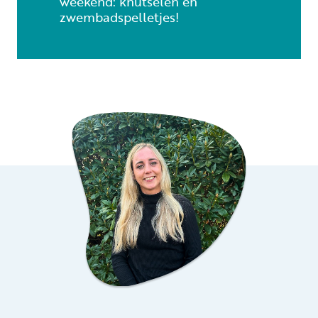
weekend: knutselen en
zwembadspelletjes!