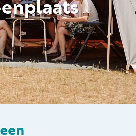
oenplaats
Volg ons op social media
 een