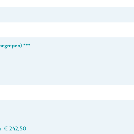
nbegrepen) ***
r € 242,50