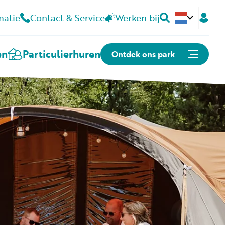
matie
Contact & Service
Werken bij
Deutsch
en
Particulier
huren
Ontdek ons park
Of snel naar:
Plattegrond
Openingstijden
Contact
Kunnen we je helpen?
Contact & Veelgestelde vragen