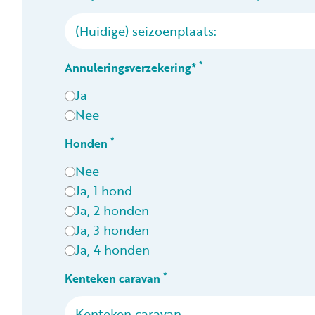
*
Annuleringsverzekering*
Ja
Nee
*
Honden
Nee
Ja, 1 hond
Ja, 2 honden
Ja, 3 honden
Ja, 4 honden
*
Kenteken caravan