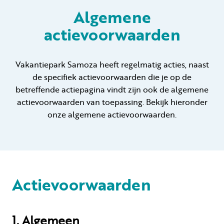
Algemene
actievoorwaarden
Huren
Particulier huren
Vakantiepark Samoza heeft regelmatig acties, naast
de specifiek actievoorwaarden die je op de
betreffende actiepagina vindt zijn ook de algemene
actievoorwaarden van toepassing. Bekijk hieronder
onze algemene actievoorwaarden.
+31 (0) 577 411 283
Gastinformatie
Contact
Actievoorwaarden
Werken bij
Mijn Samoza
1. Algemeen