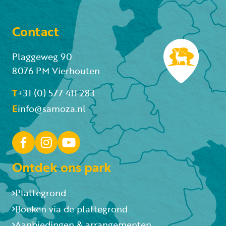
Contact
Plaggeweg 90
8076 PM Vierhouten
T
+31 (0) 577 411 283
E
info@samoza.nl
Ontdek ons park
Plattegrond
Boeken via de plattegrond
Aanbiedingen & arrangementen