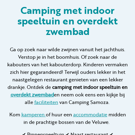
Camping met indoor
speeltuin en overdekt
Huren
zwembad
Particulier huren
Ga op zoek naar wilde zwijnen vanuit het jachthuis.
Verstop je in het boomhuis. Of zoek naar de
kabouters van het kabouterdorp. Kinderen vermaken
zich hier gegarandeerd! Terwijl ouders lekker in het
+31 (0) 577 411 283
naastgelegen restaurant genieten van een lekker
drankje. Ontdek de
camping met indoor speeltuin en
Gastinformatie
overdekt zwembad
en neem ook eens een kijkje bij
alle
faciliteiten
van Camping Samoza.
Contact
Kom
kamperen
of huur een
accommodatie
midden
Werken bij
in de prachtige bossen van de Veluwe.
Mijn Samoza
✔ Binnenspeeltuin ✔ Naast restaurant ✔