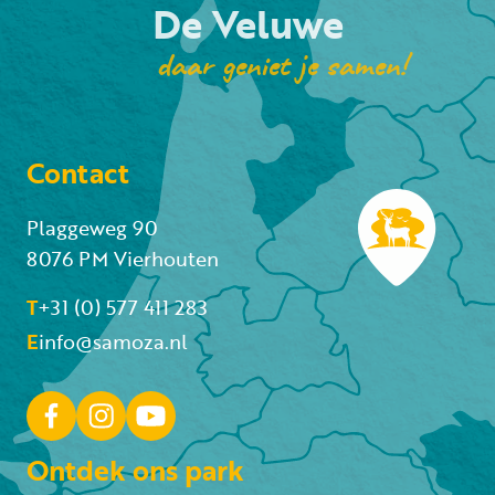
De Veluwe
daar geniet je samen!
Contact
Plaggeweg 90
8076 PM Vierhouten
T
+31 (0) 577 411 283
E
info@samoza.nl
Ontdek ons park