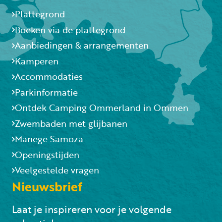
Plattegrond
Boeken via de plattegrond
Aanbiedingen & arrangementen
Kamperen
Accommodaties
Parkinformatie
Ontdek Camping Ommerland in Ommen
Zwembaden met glijbanen
Manege Samoza
Openingstijden
Veelgestelde vragen
Nieuwsbrief
Laat je inspireren voor je volgende