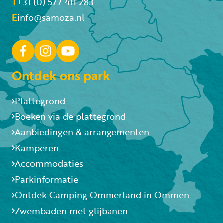
T
+31 (0) 577 411 283
E
info@samoza.nl
Ontdek ons park
Plattegrond
Boeken via de plattegrond
Aanbiedingen & arrangementen
Kamperen
Accommodaties
Parkinformatie
Ontdek Camping Ommerland in Ommen
Zwembaden met glijbanen