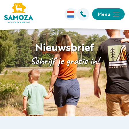
Menu
Overnachten
Nieuwsbrief
Faciliteiten
Schrijf je gratis in!
Animatie
Omgeving
Informatie
Kamperen