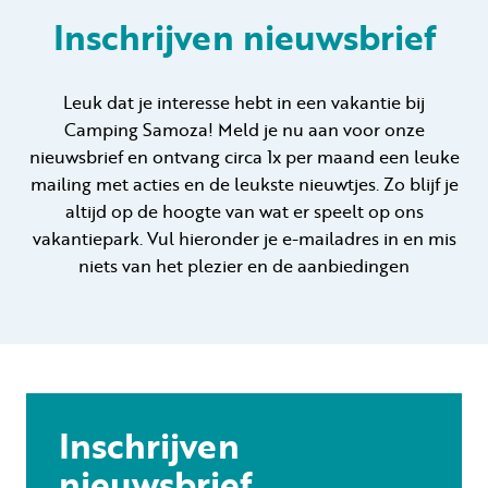
Inschrijven nieuwsbrief
Huren
Leuk dat je interesse hebt in een vakantie bij
Camping Samoza! Meld je nu aan voor onze
Particulier huren
nieuwsbrief en ontvang circa 1x per maand een leuke
mailing met acties en de leukste nieuwtjes. Zo blijf je
altijd op de hoogte van wat er speelt op ons
vakantiepark. Vul hieronder je e-mailadres in en mis
niets van het plezier en de aanbiedingen
+31 (0) 577 411 283
Gastinformatie
Contact
Werken bij
Inschrijven
Mijn Samoza
nieuwsbrief