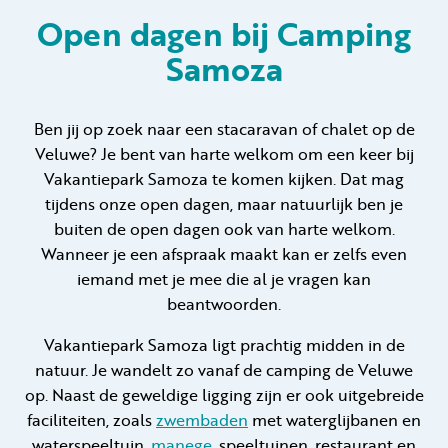
Open dagen bij Camping
Samoza
Huren
Particulier huren
Ben jij op zoek naar een stacaravan of chalet op de
Veluwe? Je bent van harte welkom om een keer bij
Vakantiepark Samoza te komen kijken. Dat mag
tijdens onze open dagen, maar natuurlijk ben je
buiten de open dagen ook van harte welkom.
Wanneer je een afspraak maakt kan er zelfs even
+31 (0) 577 411 283
iemand met je mee die al je vragen kan
Gastinformatie
beantwoorden.
Contact
Vakantiepark Samoza ligt prachtig midden in de
natuur. Je wandelt zo vanaf de camping de Veluwe
Werken bij
op. Naast de geweldige ligging zijn er ook uitgebreide
faciliteiten, zoals
zwembaden
met waterglijbanen en
Mijn Samoza
waterspeeltuin,
manege
, speeltuinen, restaurant en