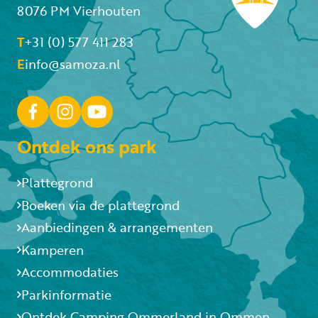
8076 PM Vierhouten
T
+31 (0) 577 411 283
E
info@samoza.nl
Ontdek ons park
Plattegrond
Boeken via de plattegrond
Aanbiedingen & arrangementen
Kamperen
Accommodaties
Parkinformatie
Ontdek Camping Ommerland in Ommen