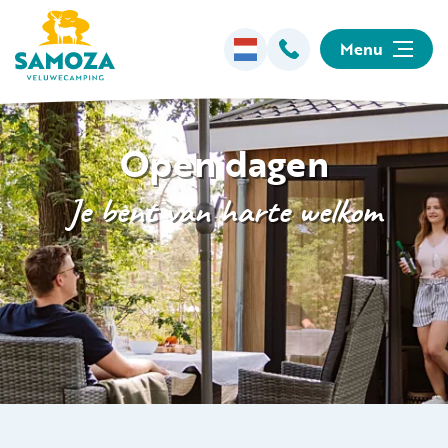
Menu
Overnachten
Open dagen
Faciliteiten
Je bent van harte welkom
Animatie
Omgeving
Informatie
Kamperen