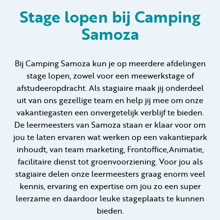
Stage lopen bij Camping
Samoza
Huren
Particulier huren
Bij Camping Samoza kun je op meerdere afdelingen
stage lopen, zowel voor een meewerkstage of
afstudeeropdracht. Als stagiaire maak jij onderdeel
uit van ons gezellige team en help jij mee om onze
vakantiegasten een onvergetelijk verblijf te bieden.
De leermeesters van Samoza staan er klaar voor om
+31 (0) 577 411 283
jou te laten ervaren wat werken op een vakantiepark
Gastinformatie
inhoudt, van team marketing, Frontoffice,Animatie,
facilitaire dienst tot groenvoorziening. Voor jou als
Contact
stagiaire delen onze leermeesters graag enorm veel
kennis, ervaring en expertise om jou zo een super
Werken bij
leerzame en daardoor leuke stageplaats te kunnen
Mijn Samoza
bieden.