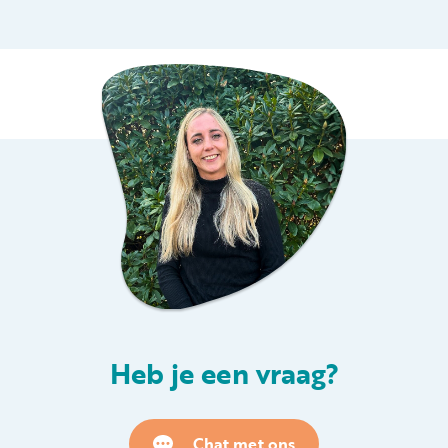
Huren
Particulier huren
+31 (0) 577 411 283
Gastinformatie
Contact
Heb je een vraag?
Werken bij
Mijn Samoza
Chat met ons