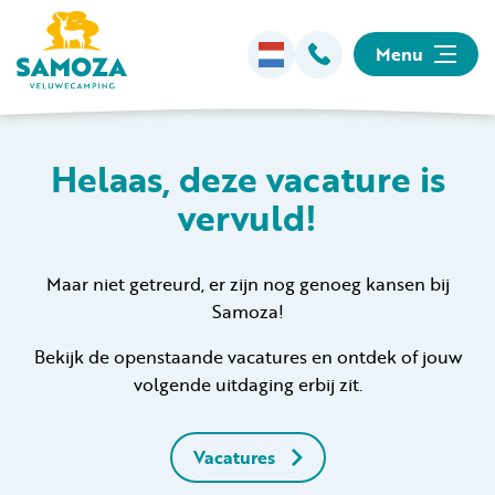
Menu
Overnachten
Helaas, deze vacature is
vervuld!
Faciliteiten
Animatie
Maar niet getreurd, er zijn nog genoeg kansen bij
Samoza!
Omgeving
Bekijk de openstaande vacatures en ontdek of jouw
volgende uitdaging erbij zit.
Informatie
Vacatures
Kamperen