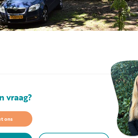
n vraag?
t ons