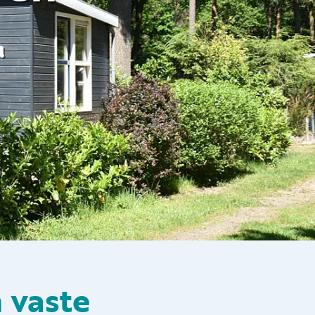
Volg ons op social media
n
 vaste