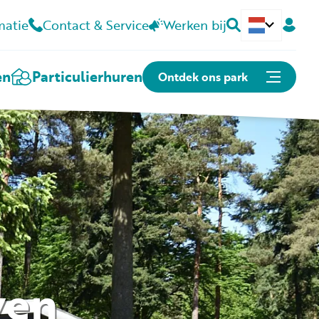
matie
Contact & Service
Werken bij
Deutsch
en
Particulier
huren
Ontdek ons park
Of snel naar:
Plattegrond
Openingstijden
Contact
Kunnen we je helpen?
ven
Contact & Veelgestelde vragen