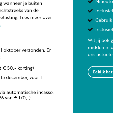
Milieut
ng wanneer je buiten
chtstreeks van de
Inclusie
lasting. Lees meer over
Gebruik 
t
.
Inclusie
Wil jij ook 
midden in d
31 oktober verzonden. Er
ons actuele
:
 € 50,- korting)
Bekijk he
r 15 december, voor 1
via automatische incasso,
26 van € 170,-)