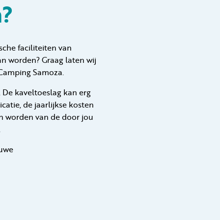
n?
che faciliteiten van
an worden? Graag laten wij
ij Camping Samoza.
. De kaveltoeslag kan erg
catie, de jaarlijkse kosten
ten worden van de door jou
.
luwe