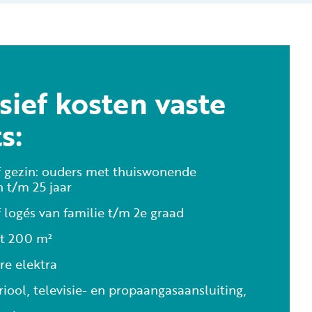
sief kosten vaste
s:
ef gezin: ouders met thuiswonende
 t/m 25 jaar
f logés van familie t/m 2e graad
ot 200 m²
re elektra
riool, televisie- en propaangasaansluiting,