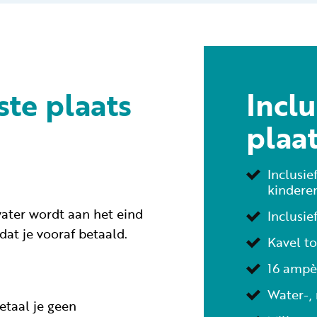
ste plaats
Inclu
plaat
Inclusi
kinderen
water wordt aan het eind
Inclusie
dat je vooraf betaald.
Kavel t
16 ampè
Water-, 
etaal je geen