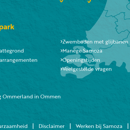
park
Zwembaden met glijbanen
lattegrond
Manege Samoza
 arrangementen
Openingstijden
Veelgestelde vragen
g Ommerland in Ommen
urzaamheid
Disclaimer
Werken bij Samoza