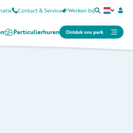
matie
Contact & Service
Werken bij
Deutsch
en
Particulier
huren
Ontdek ons park
Of snel naar:
Plattegrond
Openingstijden
Contact
Kunnen we je helpen?
Contact & Veelgestelde vragen