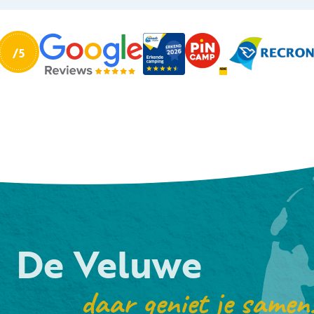
De Veluwe
daar geniet je samen