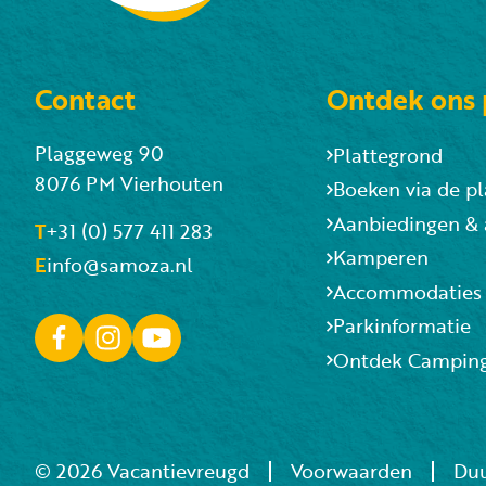
Contact
Ontdek ons 
Plaggeweg 90
Plattegrond
8076 PM Vierhouten
Boeken via de p
Aanbiedingen &
T
+31 (0) 577 411 283
Kamperen
E
info@samoza.nl
Accommodaties
Parkinformatie
Ontdek Campin
© 2026 Vacantievreugd
Voorwaarden
Du