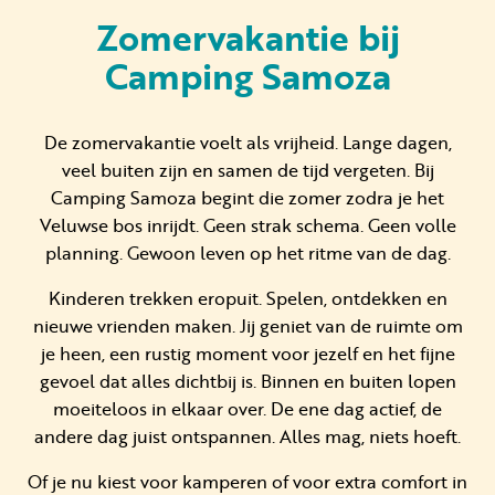
Zomervakantie bij
Camping Samoza
Huren
Particulier huren
De zomervakantie voelt als vrijheid. Lange dagen,
veel buiten zijn en samen de tijd vergeten. Bij
Camping Samoza begint die zomer zodra je het
Veluwse bos inrijdt. Geen strak schema. Geen volle
planning. Gewoon leven op het ritme van de dag.
+31 (0) 577 411 283
Kinderen trekken eropuit. Spelen, ontdekken en
nieuwe vrienden maken. Jij geniet van de ruimte om
Gastinformatie
je heen, een rustig moment voor jezelf en het fijne
Contact
gevoel dat alles dichtbij is. Binnen en buiten lopen
moeiteloos in elkaar over. De ene dag actief, de
Werken bij
andere dag juist ontspannen. Alles mag, niets hoeft.
Mijn Samoza
Of je nu kiest voor kamperen of voor extra comfort in