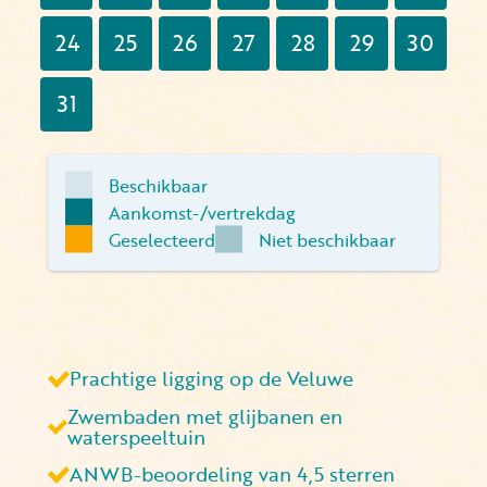
24
25
26
27
28
29
30
31
Beschikbaar
Aankomst-/vertrekdag
Geselecteerd
Niet beschikbaar
Prachtige ligging op de Veluwe
Zwembaden met glijbanen en
waterspeeltuin
ANWB-beoordeling van 4,5 sterren