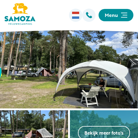
Menu
Overnachten
Faciliteiten
Animatie
Omgeving
Informatie
Bekijk meer foto's
Kamperen