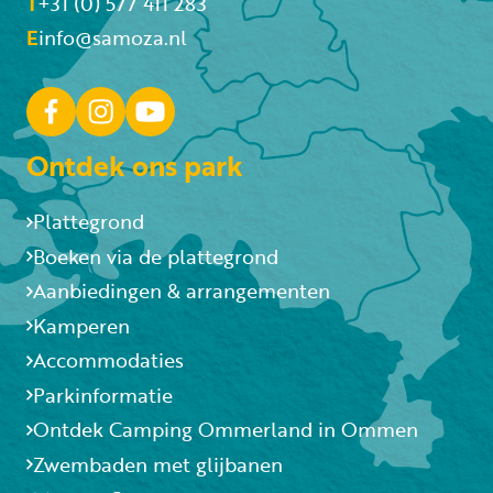
T
+31 (0) 577 411 283
E
info@samoza.nl
Ontdek ons park
Plattegrond
Boeken via de plattegrond
Aanbiedingen & arrangementen
Kamperen
Accommodaties
Parkinformatie
Ontdek Camping Ommerland in Ommen
Zwembaden met glijbanen