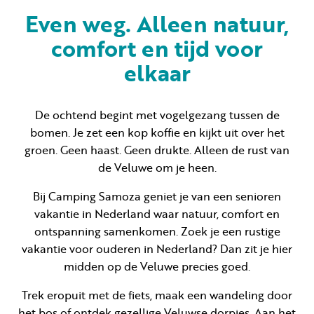
Even weg. Alleen natuur,
comfort en tijd voor
Huren
elkaar
Particulier huren
De ochtend begint met vogelgezang tussen de
bomen. Je zet een kop koffie en kijkt uit over het
groen. Geen haast. Geen drukte. Alleen de rust van
de Veluwe om je heen.
+31 (0) 577 411 283
Bij Camping Samoza geniet je van een senioren
Gastinformatie
vakantie in Nederland waar natuur, comfort en
ontspanning samenkomen. Zoek je een rustige
Contact
vakantie voor ouderen in Nederland? Dan zit je hier
midden op de Veluwe precies goed.
Werken bij
Trek eropuit met de fiets, maak een wandeling door
Mijn Samoza
het bos of ontdek gezellige Veluwse dorpjes. Aan het