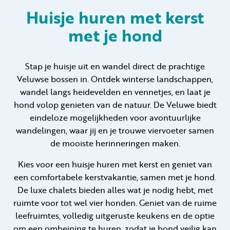
Huisje huren met kerst
met je hond
Huren
Particulier huren
Stap je huisje uit en wandel direct de prachtige
Veluwse bossen in. Ontdek winterse landschappen,
wandel langs heidevelden en vennetjes, en laat je
hond volop genieten van de natuur. De Veluwe biedt
eindeloze mogelijkheden voor avontuurlijke
wandelingen, waar jij en je trouwe viervoeter samen
+31 (0) 577 411 283
de mooiste herinneringen maken.
Gastinformatie
Kies voor een huisje huren met kerst en geniet van
Contact
een comfortabele kerstvakantie, samen met je hond.
De luxe chalets bieden alles wat je nodig hebt, met
Werken bij
ruimte voor tot wel vier honden. Geniet van de ruime
leefruimtes, volledig uitgeruste keukens en de optie
Mijn Samoza
om een omheining te huren, zodat je hond veilig kan