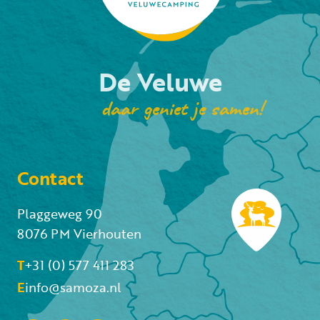
De Veluwe
daar geniet je samen!
Contact
Plaggeweg 90
8076 PM Vierhouten
T
+31 (0) 577 411 283
E
info@samoza.nl