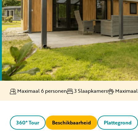
Ontde
Ontdek
Chill,
Bekijk
Je eig
Samen
Stap v
Bekij
Krijg 
Maximaal 6 personen
3 Slaapkamers
Maximaal 
360° Tour
Beschikbaarheid
Plattegrond