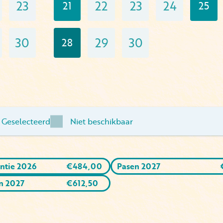
23
22
23
24
21
25
30
29
30
28
Geselecteerd
Niet beschikbaar
ntie 2026
€
484,00
Pasen 2027
n 2027
€
612,50