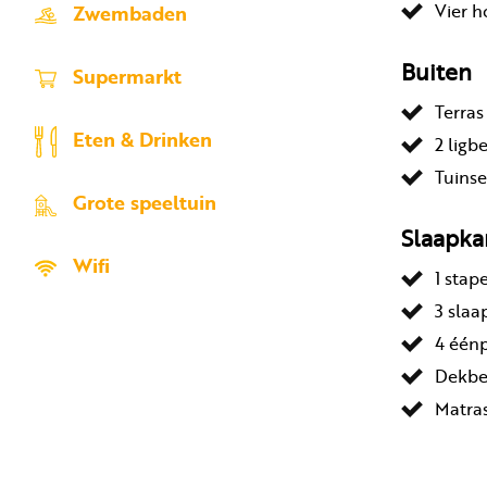
Vier h
Zwembaden
Buiten
Supermarkt
Terras
Eten & Drinken
2 lig
Tuinse
Grote speeltuin
Slaapk
Wifi
1 stap
3 sla
4 één
Dekbe
Matras