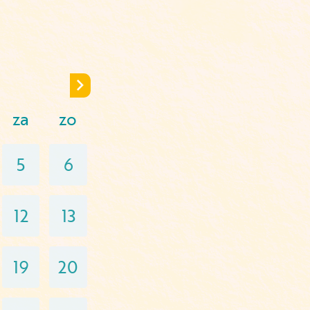
za
zo
5
6
12
13
19
20