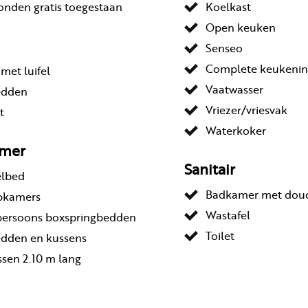
onden gratis toegestaan
Koelkast
Open keuken
Senseo
Complete keukenin
 met luifel
Vaatwasser
bedden
Vriezer/vriesvak
t
Waterkoker
amer
Sanitair
elbed
Badkamer met dou
apkamers
Wastafel
persoons boxspringbedden
Toilet
dden en kussens
sen 2.10 m lang