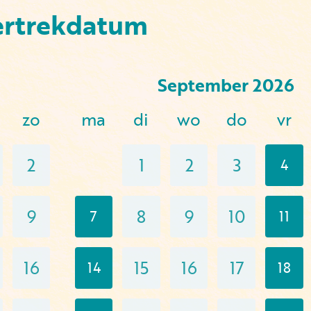
ertrekdatum
September
2026
zo
ma
di
wo
do
vr
2
1
2
3
4
9
8
9
10
7
11
16
15
16
17
14
18