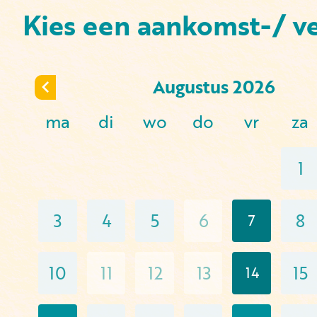
Kies een aankomst-/ v
Augustus
2026
ma
di
wo
do
vr
za
1
3
4
5
6
8
7
10
11
12
13
15
14