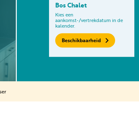
Bos Chalet
Volg ons op social media
Kies een
aankomst-/vertrekdatum in de
kalender.
Beschikbaarheid
ser