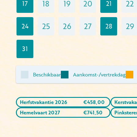
18
19
20
22
17
21
25
26
27
29
24
28
31
Beschikbaar
Aankomst-/vertrekdag
Herfstvakantie 2026
€
458,00
Kerstvaka
Hemelvaart 2027
€
741,50
Pinkstere