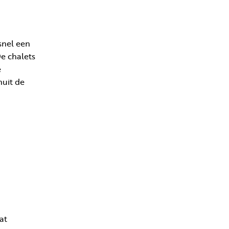
snel een
De chalets
e
nuit de
at