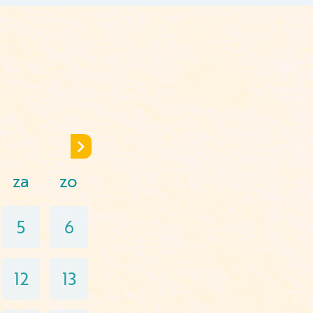
za
zo
5
6
12
13