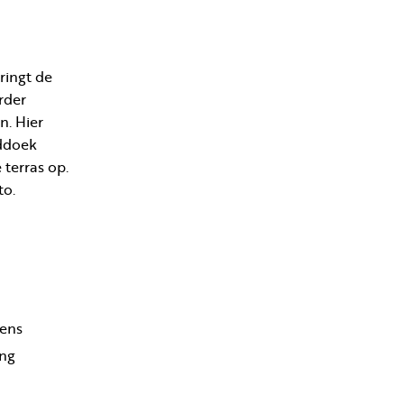
ringt de
rder
n. Hier
nddoek
 terras op.
to.
ens
ang