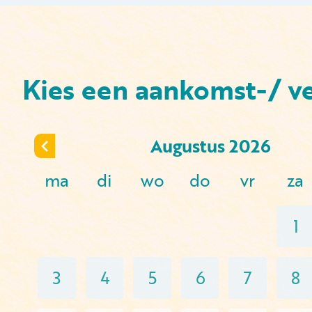
Kies een aankomst-/ v
Augustus
2026
ma
di
wo
do
vr
za
1
3
4
5
6
7
8