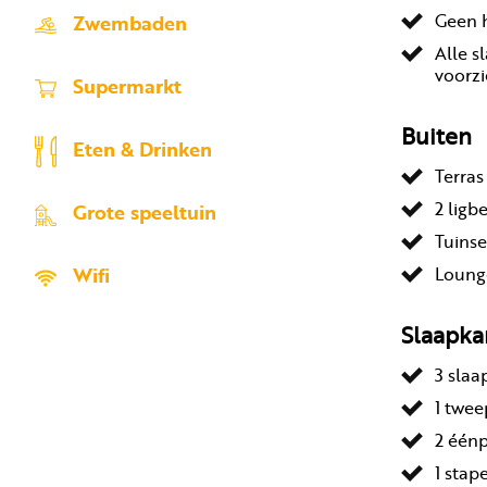
Geen 
Zwembaden
Alle s
voorzi
Supermarkt
Buiten
Eten & Drinken
Terra
2 lig
Grote speeltuin
Tuinse
Wifi
Loung
Slaapk
3 sla
1 twe
2 één
1 stap