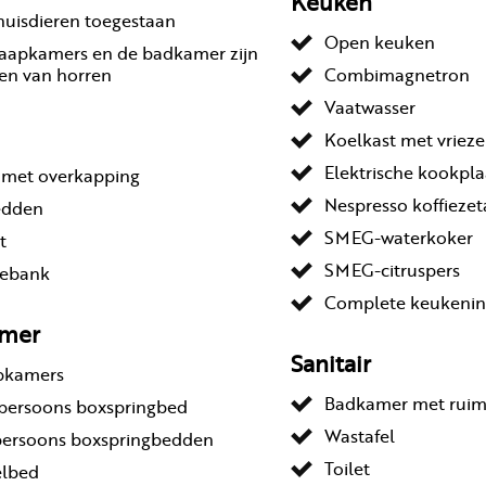
Keuken
huisdieren toegestaan
Open keuken
laapkamers en de badkamer zijn
en van horren
Combimagnetron
Vaatwasser
Koelkast met vrieze
Elektrische kookpla
s met overkapping
Nespresso koffieze
bedden
SMEG-waterkoker
t
SMEG-citruspers
ebank
Complete keukenin
amer
Sanitair
apkamers
Badkamer met ruim
epersoons boxspringbed
Wastafel
persoons boxspringbedden
Toilet
elbed