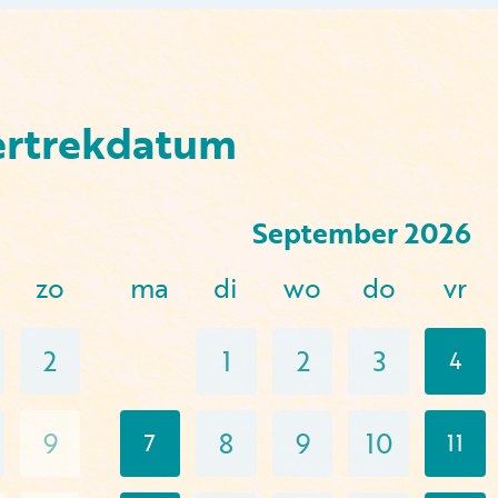
ertrekdatum
September
2026
zo
ma
di
wo
do
vr
2
1
2
3
4
9
8
9
10
7
11