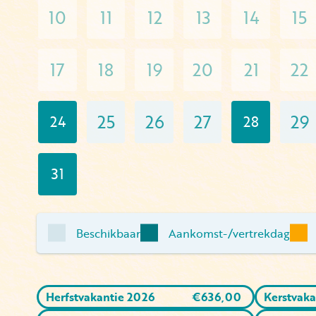
10
11
12
13
14
15
17
18
19
20
21
22
25
26
27
29
24
28
31
Beschikbaar
Aankomst-/vertrekdag
Herfstvakantie 2026
€
636,00
Kerstvaka