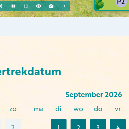
ertrekdatum
September
2026
zo
ma
di
wo
do
vr
2
1
2
3
4