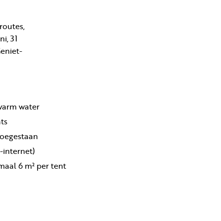
routes,
i, 31
Geniet-
warm water
ts
toegestaan
e-internet)
maal 6 m² per tent