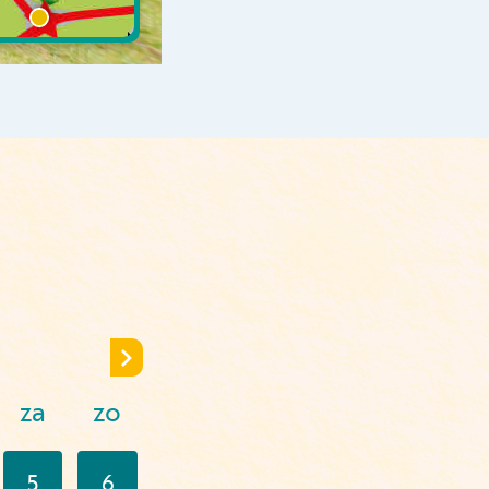
za
zo
5
6