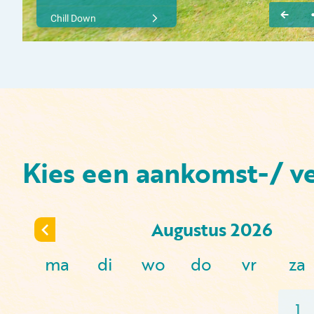
Kies een aankomst-/ v
Augustus
2026
ma
di
wo
do
vr
za
1