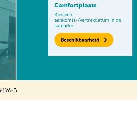
Comfortplaats
Volg ons op social media
Kies een
aankomst-/vertrekdatum in de
kalender.
Beschikbaarheid
ef Wi-Fi