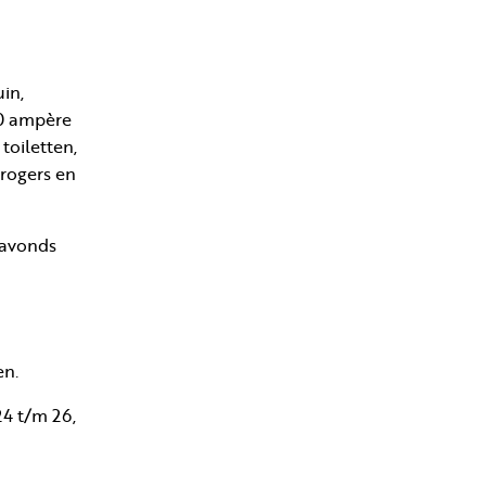
in,
10 ampère
toiletten,
rogers en
 avonds
en.
24 t/m 26,