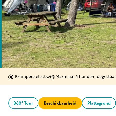
Ontde
Ontdek
Chill,
Bekijk
Je eig
Samen
Stap v
Bekij
Krijg 
10 ampère elektra
Maximaal 4 honden toegestaa
360° Tour
Beschikbaarheid
Plattegrond