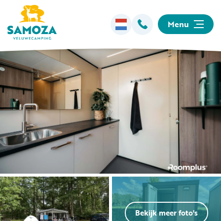
Menu
Overnachten
Faciliteiten
Animatie
Omgeving
Informatie
Bekijk meer foto's
Kamperen