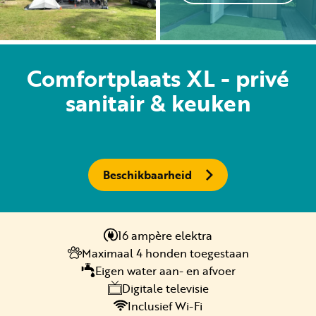
Huren
Comfortplaats XL - privé
Particulier huren
sanitair & keuken
Beschikbaarheid
+31 (0) 577 411 283
Gastinformatie
16 ampère elektra
Contact
Maximaal 4 honden toegestaan
Eigen water aan- en afvoer
Werken bij
Digitale televisie
Mijn Samoza
Inclusief Wi-Fi