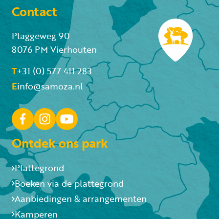
Contact
Plaggeweg 90
8076 PM Vierhouten
T
+31 (0) 577 411 283
E
info@samoza.nl
Ontdek ons park
Plattegrond
Boeken via de plattegrond
Aanbiedingen & arrangementen
Kamperen