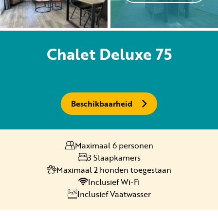
Huren
Chalet Deluxe 75
Particulier huren
Beschikbaarheid
+31 (0) 577 411 283
Maximaal 6 personen
Gastinformatie
3 Slaapkamers
Contact
Maximaal 2 honden toegestaan
Inclusief Wi-Fi
Werken bij
Inclusief Vaatwasser
Mijn Samoza