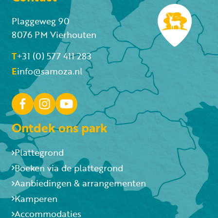
Plaggeweg 90
8076 PM Vierhouten
T
+31 (0) 577 411 283
E
info@samoza.nl
Ontdek ons park
Plattegrond
Boeken via de plattegrond
Aanbiedingen & arrangementen
Kamperen
Accommodaties