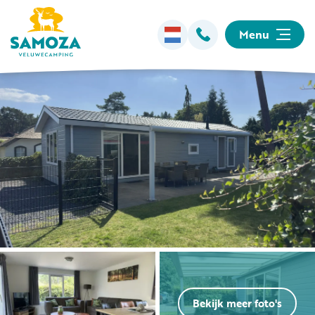
Menu
Overnachten
Faciliteiten
Animatie
Omgeving
Informatie
Bekijk meer foto's
Kamperen