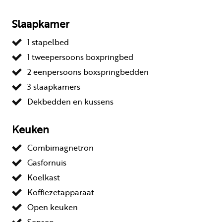
Slaapkamer
1 stapelbed
1 tweepersoons boxpringbed
2 eenpersoons boxspringbedden
3 slaapkamers
Dekbedden en kussens
Keuken
Combimagnetron
Gasfornuis
Koelkast
Koffiezetapparaat
Open keuken
Senseo